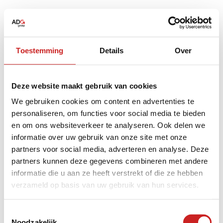
Toestemming
Details
Over
Deze website maakt gebruik van cookies
We gebruiken cookies om content en advertenties te
personaliseren, om functies voor social media te bieden
en om ons websiteverkeer te analyseren. Ook delen we
informatie over uw gebruik van onze site met onze
partners voor social media, adverteren en analyse. Deze
partners kunnen deze gegevens combineren met andere
informatie die u aan ze heeft verstrekt of die ze hebben
verzameld op basis van uw gebruik van hun services.
Application error: a
client
-side exception has occurred while
Toestemmingsselectie
Noodzakelijk
loading
www.adggroep.nl
(see the
browser console
for more