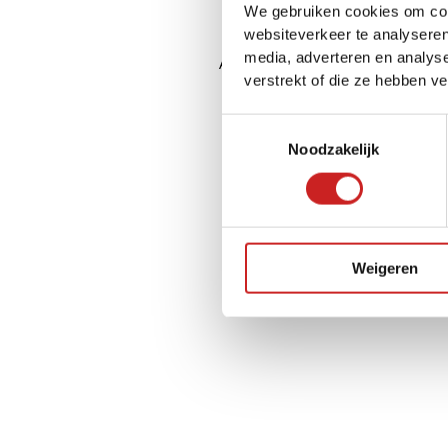
We gebruiken cookies om cont
websiteverkeer te analyseren
media, adverteren en analys
Application error: a
client
-side ex
verstrekt of die ze hebben v
Toestemmingsselectie
Noodzakelijk
Weigeren