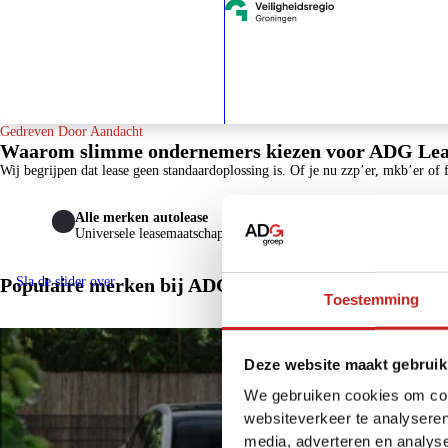
Gedreven Door Aandacht
Waarom slimme ondernemers kiezen voor ADG Lea
Wij begrijpen dat lease geen standaardoplossing is. Of je nu zzp’er, mkb’er of 
Alle merken autolease
Dichtbij
Universele leasemaatschappij
7 vestigin
Sla de slider over
Populaire merken bij ADG Lease
Toestemming
Deze website maakt gebruik
We gebruiken cookies om cont
websiteverkeer te analyseren
media, adverteren en analys