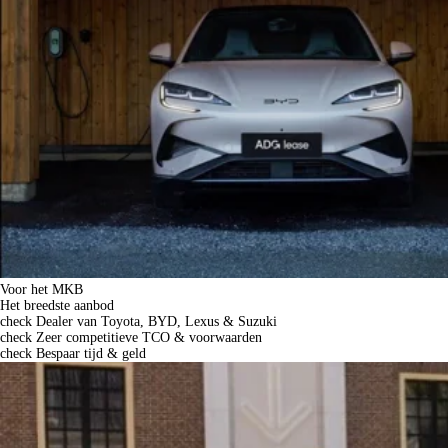
Voor het MKB
Het breedste aanbod
check
Dealer van Toyota, BYD, Lexus & Suzuki
check
Zeer competitieve TCO & voorwaarden
check
Bespaar tijd & geld