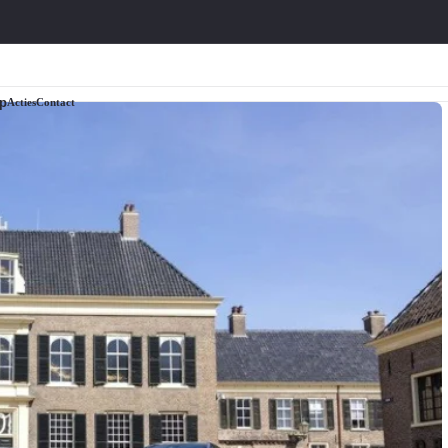
p
Acties
Contact
Lexus
Soort
Suzuki
Lexus modellen
Elektrisch
Suzuki modellen
Lexus occasions
Hybride
Suzuki occasions
Lexus acties
Plug-in Hybride
Suzuki acties
Lexus onderhoud
Hoge instap
Suzuki onderhoud
Lexus nieuws
Trekauto
Suzuki nieuws
Bedrijfswagens