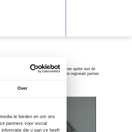
Scherpe tarieven
hat? We passen
De kracht van een grote speler met de
omt
betrokkenheid van een regionale partner.
Over
 media te bieden en om ons
ze partners voor social
nformatie die u aan ze heeft