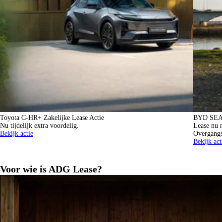
Toyota C-HR+ Zakelijke Lease Actie
BYD SEAL
Nu tijdelijk extra voordelig.
Lease nu 
Bekijk actie
Overgangs
Bekijk act
Voor wie is ADG Lease?