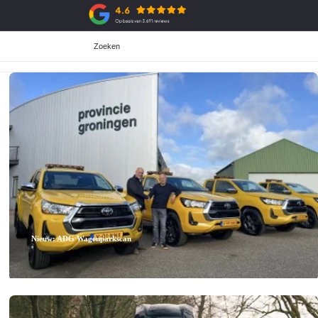
Zoeken
Aanschaf
ADG Selectie
All-in prijzen
Over de ADG selectie
Private Lease
Voorraad ADG selectie
Zakelijke Lease
Financiering
Garantie
Verzekering
Nieuw: ADG Wagenparkscan