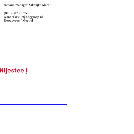
Accountmanager Zakelijke Markt
(085) 087 93 75
jvanderkrieke@adggroep.nl
Hoogeveen / Meppel