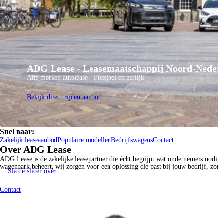
ADG Lease - Leasemaatschappij Noord-Nede
Alle merken autolease - Flexibel en eerlijk
Bekijk direct rijden aanbod
Snel naar:
Zakelijk leaseaanbod
Populaire modellen
Bedrijfswagens
Contact
Over ADG Lease
ADG Lease is de zakelijke leasepartner die écht begrijpt wat ondernemers no
wagenpark beheert, wij zorgen voor een oplossing die past bij jouw bedrijf, zo
Toyota Inruildeals: Nu tot €2.500 extra inruilwaarde
Sla de slider over
check
Beste inruil bij ADG
check
Tot
10 jaar Toyota-garantie
check
Bekroond
beste Toyota-dealer van Nederland 2026
Contact
check
5 vestigingen
in Noord-Nederland
Bekijk het aanbod