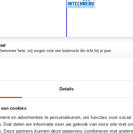
se
fleetowner bent, wij zorgen voor een leasevorm die écht bij je past.
Flexibel
gen in Noord-Nederland.
Rijd je meer of minder dan ingesc
je contract jaarlijks aan. Dit voork
onverwachte kosten.
Details
 van cookies
ent en advertenties te personaliseren, om functies voor social
. Ook delen we informatie over uw gebruik van onze site met on
e. Deze partners kunnen deze gegevens combineren met andere i