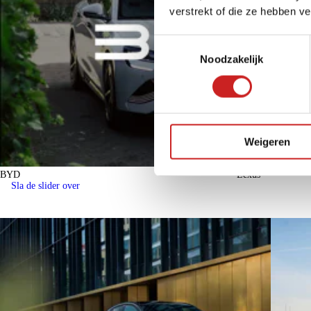
verstrekt of die ze hebben v
Toestemmingsselectie
Noodzakelijk
Weigeren
BYD
Lexus
Sla de slider over