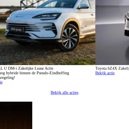
 U DM-i Zakelijke Lease Actie
Toyota bZ4X Zakelij
nog hybride binnen de Pseudo-Eindheffing
Bekijk actie
regeling!
ie
Bekijk alle acties