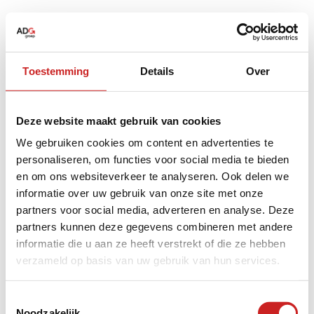
Toestemming
Details
Over
Deze website maakt gebruik van cookies
We gebruiken cookies om content en advertenties te
personaliseren, om functies voor social media te bieden
en om ons websiteverkeer te analyseren. Ook delen we
informatie over uw gebruik van onze site met onze
partners voor social media, adverteren en analyse. Deze
partners kunnen deze gegevens combineren met andere
informatie die u aan ze heeft verstrekt of die ze hebben
verzameld op basis van uw gebruik van hun services.
Application error: a
client
-side exception has occurred while
Toestemmingsselectie
Noodzakelijk
loading
www.adggroep.nl
(see the
browser console
for more