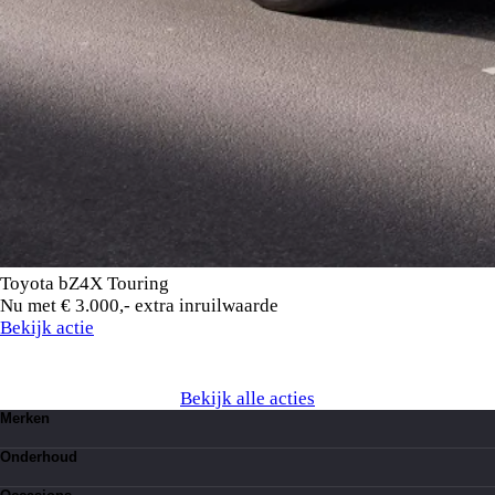
Toyota bZ4X Touring
Nu met € 3.000,- extra inruilwaarde
Bekijk actie
Bekijk alle acties
Merken
Toyota
Onderhoud
Suzuki
Lexus
Kleine beurt
BYD