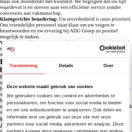
maar ook doordrenkt met kwaliteit. We begrijpen dat uw tijd
waardevol is en streven naar een efficiënte service zonder
concessies aan vakmanschap.
Klantgerichte benadering:
Uw tevredenheid is onze prioriteit.
Ons vriendelijke personeel staat klaar om uw vragen te
beantwoorden en uw ervaring bij ADG Groep zo positief
mogelijk te maken.
Voorkom problemen:
Door middel van preventief onderhoud
streven we ernaar om toekomstige problemen te voorkomen,
waardoor uw auto altijd in topconditie verkeert.
Hoe plant u een kleine onderhoudsbeurt
Toestemming
Details
Over
bij ons in?
Bij ADG Groep maken we het plannen van een kleine
onderhoudsbeurt eenvoudig. Gebruik ons handige online
Deze website maakt gebruik van cookies
formulier voor een snelle afspraak, of bel ons op
0850 291536
voor persoonlijk advies en het bespreken van uw specifieke
We gebruiken cookies om content en advertenties te
behoeften. Ervaar de verfijnde zorg van ADG Groep en geef
personaliseren, om functies voor social media te bieden
uw auto de behandeling die het verdient. Maak nu een afspraak
en om ons websiteverkeer te analyseren. Ook delen we
voor kleine onderhoudsbeurten die uitstijgen boven het
informatie over uw gebruik van onze site met onze
gewone!
APK-Keuring bij ADG
partners voor social media, adverteren en analyse. Deze
partners kunnen deze gegevens combineren met andere