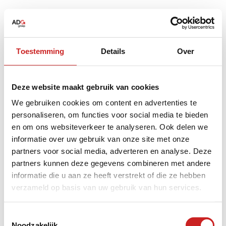
Toestemming
Details
Over
Deze website maakt gebruik van cookies
We gebruiken cookies om content en advertenties te
personaliseren, om functies voor social media te bieden
en om ons websiteverkeer te analyseren. Ook delen we
informatie over uw gebruik van onze site met onze
partners voor social media, adverteren en analyse. Deze
partners kunnen deze gegevens combineren met andere
informatie die u aan ze heeft verstrekt of die ze hebben
verzameld op basis van uw gebruik van hun services.
Application error: a
client
-side exception has occurred while
Toestemmingsselectie
Noodzakelijk
loading
www.adggroep.nl
(see the
browser console
for more