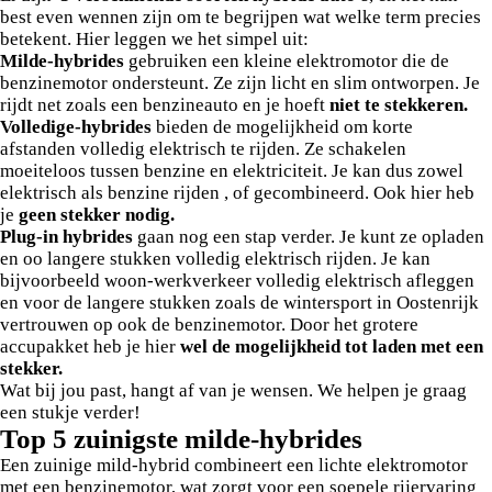
best even wennen zijn om te begrijpen wat welke term precies
betekent. Hier leggen we het simpel uit:
Milde-hybrides
gebruiken een kleine elektromotor die de
benzinemotor ondersteunt. Ze zijn licht en slim ontworpen. Je
rijdt net zoals een benzineauto en je hoeft
niet te stekkeren.
Volledige-hybrides
bieden de mogelijkheid om korte
afstanden volledig elektrisch te rijden. Ze schakelen
moeiteloos tussen benzine en elektriciteit. Je kan dus zowel
elektrisch als benzine rijden , of gecombineerd. Ook hier heb
je
geen stekker nodig.
Plug-in hybrides
gaan nog een stap verder. Je kunt ze opladen
en oo langere stukken volledig elektrisch rijden. Je kan
bijvoorbeeld woon-werkverkeer volledig elektrisch afleggen
en voor de langere stukken zoals de wintersport in Oostenrijk
vertrouwen op ook de benzinemotor. Door het grotere
accupakket heb je hier
wel de mogelijkheid tot laden met een
stekker.
Wat bij jou past, hangt af van je wensen. We helpen je graag
een stukje verder!
Top 5 zuinigste milde-hybrides
Een zuinige mild-hybrid combineert een lichte elektromotor
met een benzinemotor, wat zorgt voor een soepele rijervaring