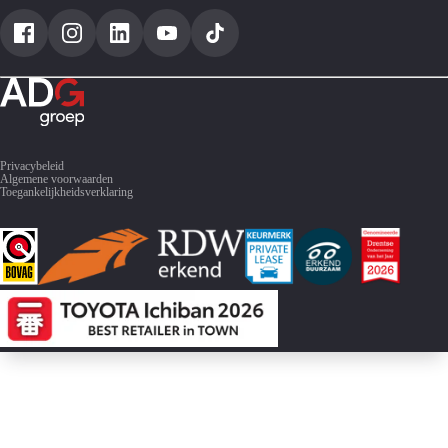
Toyota C-HR
Toyota RAV4
Privacybeleid
Algemene voorwaarden
Toegankelijkheidsverklaring