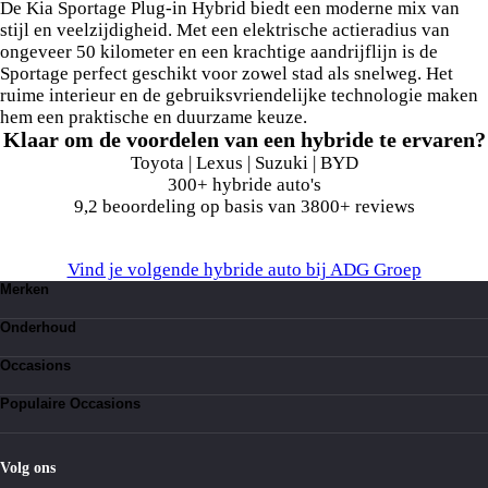
De Kia Sportage Plug-in Hybrid biedt een moderne mix van
stijl en veelzijdigheid. Met een elektrische actieradius van
ongeveer 50 kilometer en een krachtige aandrijflijn is de
Sportage perfect geschikt voor zowel stad als snelweg. Het
ruime interieur en de gebruiksvriendelijke technologie maken
hem een praktische en duurzame keuze.
Klaar om de voordelen van een hybride te ervaren?
Toyota | Lexus | Suzuki | BYD
300+ hybride auto's
9,2 beoordeling op basis van 3800+ reviews
Vind je volgende hybride auto bij ADG Groep
Merken
Toyota
Onderhoud
Suzuki
Lexus
Kleine beurt
BYD
Occasions
Bandenservice
Grote beurt
Toyota occasions
Werkplaatsafspraak
Populaire Occasions
Suzuki occasions
Lexus occasions
Toyota Aygo occasions
BYD occasions
Toyota Aygo X
Toyota Yaris occasions
Volg ons
Toyota Yaris Cross occasions