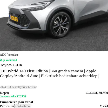
ADG Veendam
Op voorraad
Toyota C-HR
1.8 Hybrid 140 First Edition | 360 graden camera | Apple
Carplay/Android Auto | Elektrisch bedienbare achterklep |
2024
31.395 km
Hybride benzine
Kopen
€ 30.900
€ 33.850
Je voordeel is € 2.950
Financieren p/m vanaf
€ 273
Particulier
Krediettabel