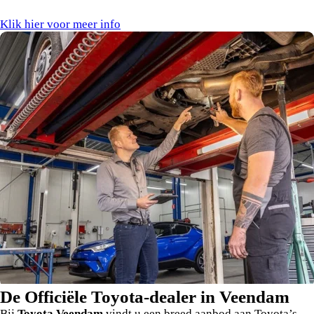
Klik hier voor meer info
De Officiële Toyota-dealer in Veendam
Bij
Toyota Veendam
vindt u een breed aanbod aan Toyota’s,