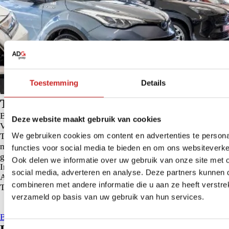
Toestemming
Details
Toyota Occasions in Veendam
Bent u op zoek naar een betrouwbare Toyota occasion in
Deze website maakt gebruik van cookies
Veendam? Bij Toyota Veendam vindt u een diverse selectie aan
We gebruiken cookies om content en advertenties te persona
Toyota occasions. Als onderdeel van ADG Groep bieden we
meer dan 337+ Toyota dealeroccasions. Ons team begeleidt u
functies voor social media te bieden en om ons websiteverke
graag in een ongedwongen en persoonlijk aankoopproces.
Ook delen we informatie over uw gebruik van onze site met 
Inclusief onderhoudsbeurt + APK
social media, adverteren en analyse. Deze partners kunnen
All-in-prijs zonder dure afleverpakketten
combineren met andere informatie die u aan ze heeft verstre
Tot 10 jaar garantie
verzameld op basis van uw gebruik van hun services.
Bekijk Toyota occasions in Veendam