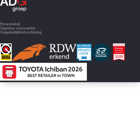
Privacybeleid
Algemene voorwaarden
Toegankelijkheidsverklaring