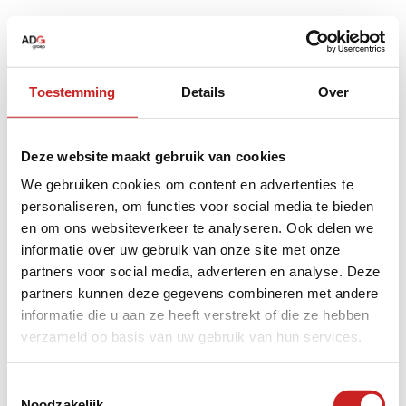
Toestemming
Details
Over
Deze website maakt gebruik van cookies
We gebruiken cookies om content en advertenties te
personaliseren, om functies voor social media te bieden
en om ons websiteverkeer te analyseren. Ook delen we
informatie over uw gebruik van onze site met onze
partners voor social media, adverteren en analyse. Deze
partners kunnen deze gegevens combineren met andere
informatie die u aan ze heeft verstrekt of die ze hebben
verzameld op basis van uw gebruik van hun services.
Application error: a
client
-side exception has occurred while
Toestemmingsselectie
Noodzakelijk
loading
www.adggroep.nl
(see the
browser console
for more