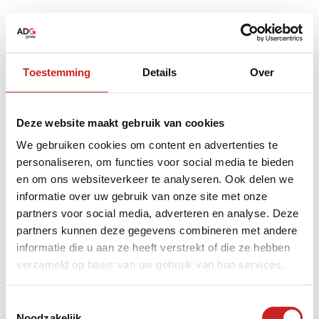
Toestemming
Details
Over
Deze website maakt gebruik van cookies
We gebruiken cookies om content en advertenties te
personaliseren, om functies voor social media te bieden
en om ons websiteverkeer te analyseren. Ook delen we
informatie over uw gebruik van onze site met onze
partners voor social media, adverteren en analyse. Deze
partners kunnen deze gegevens combineren met andere
informatie die u aan ze heeft verstrekt of die ze hebben
verzameld op basis van uw gebruik van hun services.
Application error: a
client
-side exception has occurred while
Toestemmingsselectie
Noodzakelijk
loading
www.adggroep.nl
(see the
browser console
for more