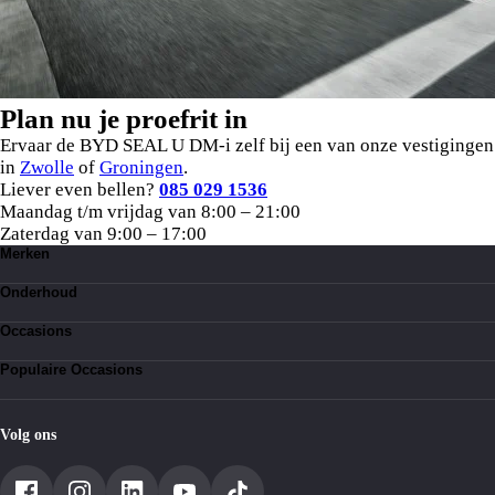
Plan nu je proefrit in
Ervaar de BYD SEAL U DM-i zelf bij een van onze vestigingen
in
Zwolle
of
Groningen
.
Liever even bellen?
085 029 1536
Maandag t/m vrijdag van 8:00 – 21:00
Zaterdag van 9:00 – 17:00
Merken
Toyota
Onderhoud
Suzuki
Lexus
Kleine beurt
BYD
Occasions
Bandenservice
Grote beurt
Toyota occasions
Werkplaatsafspraak
Populaire Occasions
Suzuki occasions
Lexus occasions
Toyota Aygo occasions
BYD occasions
Toyota Aygo X
Toyota Yaris occasions
Volg ons
Toyota Yaris Cross occasions
Toyota C-HR
Toyota RAV4