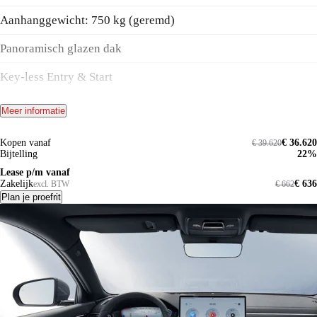
Aanhanggewicht: 750 kg (geremd)
Panoramisch glazen dak
Key-less Entry & Start
Head-Up Display
Meer informatie
Stoelverwarming/ventilatie en stuurwielverwarming
Kopen vanaf
€ 36.620
€ 39.620
Bijtelling
22%
Draadloze telefoonladers 2x (QI protocol)
Lease p/m vanaf
Zakelijk
€ 636
excl. BTW
€ 662
Panoramisch glazen dak
Plan je proefrit