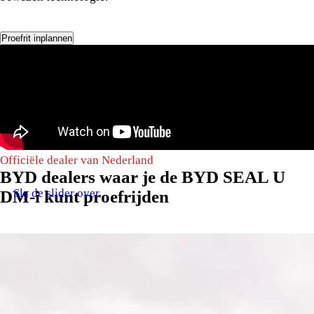
Proefrit inplannen
Officiële dealer van Nederland
BYD dealers waar je de BYD SEAL U
Sla de slider over
DM-i kunt proefrijden