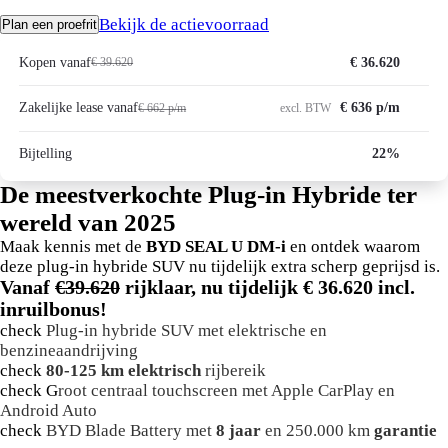
Bekijk de actievoorraad
Plan een proefrit
Kopen vanaf
€ 36.620
€ 39.620
Zakelijke lease vanaf
€ 636 p/m
€ 662 p/m
excl. BTW
Bijtelling
22%
De meestverkochte Plug-in Hybride ter
wereld van 2025
Maak kennis met de
BYD SEAL U DM-i
en ontdek waarom
deze plug-in hybride SUV nu tijdelijk extra scherp geprijsd is.
Vanaf
€39.620
rijklaar, nu tijdelijk € 36.620 incl.
inruilbonus!
check
Plug-in hybride SUV met elektrische en
benzineaandrijving
check
80-125 km elektrisch
rijbereik
check
G
root centraal touchscreen met Apple CarPlay en
Android Auto
check
BYD Blade Battery met
8 jaar
en 250.000 km
garantie