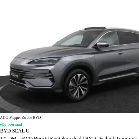
ADG Meppel-Zwolle BYD
Op voorraad
BYD SEAL U
1.5 DM-i FWD Boost | Kenteken deal | BYD Dealer | Panorama