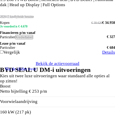
dak | Head up Display | Full Options
2026
15 km
Hybride benzine
Kopen
€ 34.950
€ 39.620
Je voordeel is € 4.670
Financieren p/m vanaf
€ 327
Particulier
Krediettabel
Lease p/m vanaf
Particulier
€ 684
Vergelijk
Details
Bekijk de actievoorraad
BYD SEAL U DM-i uitvoeringen
Sla de slider over
Kies uit twee luxe uitvoeringen waar standaard alle opties al
op zitten!
Boost
Netto bijtelling € 253 p/m
Voorwielaandrijving
160 kW (217 pk)