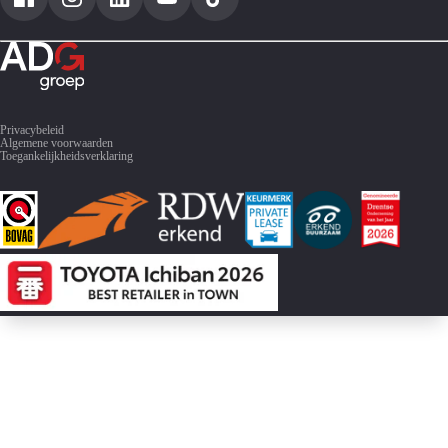
Privacybeleid
Algemene voorwaarden
Toegankelijkheidsverklaring