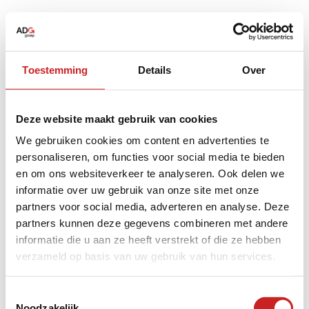
Toestemming
Details
Over
Deze website maakt gebruik van cookies
We gebruiken cookies om content en advertenties te
personaliseren, om functies voor social media te bieden
en om ons websiteverkeer te analyseren. Ook delen we
informatie over uw gebruik van onze site met onze
partners voor social media, adverteren en analyse. Deze
partners kunnen deze gegevens combineren met andere
informatie die u aan ze heeft verstrekt of die ze hebben
verzameld op basis van uw gebruik van hun services.
Application error: a
client
-side exception has occurred while
Toestemmingsselectie
Noodzakelijk
loading
www.adggroep.nl
(see the
browser console
for more