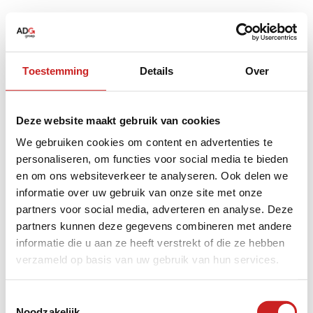
Toestemming
Details
Over
Deze website maakt gebruik van cookies
We gebruiken cookies om content en advertenties te
personaliseren, om functies voor social media te bieden
en om ons websiteverkeer te analyseren. Ook delen we
informatie over uw gebruik van onze site met onze
partners voor social media, adverteren en analyse. Deze
partners kunnen deze gegevens combineren met andere
informatie die u aan ze heeft verstrekt of die ze hebben
verzameld op basis van uw gebruik van hun services.
Application error: a
client
-side exception has occurred while
Toestemmingsselectie
Noodzakelijk
loading
www.adggroep.nl
(see the
browser console
for more