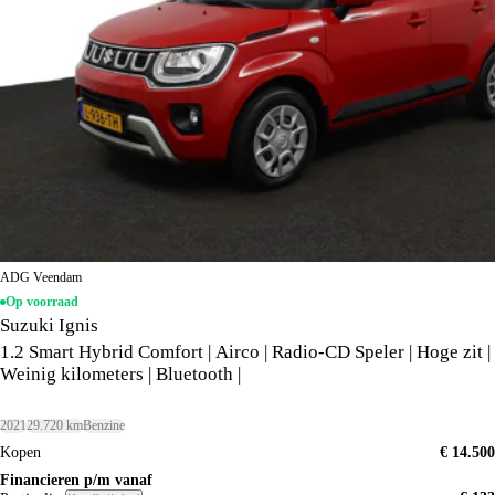
ADG Veendam
Op voorraad
Suzuki Ignis
1.2 Smart Hybrid Comfort | Airco | Radio-CD Speler | Hoge zit |
Weinig kilometers | Bluetooth |
2021
29.720 km
Benzine
Kopen
€ 14.500
Financieren p/m vanaf