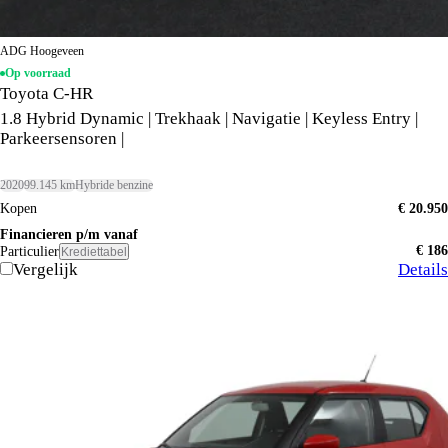
ADG Hoogeveen
Op voorraad
Toyota C-HR
1.8 Hybrid Dynamic | Trekhaak | Navigatie | Keyless Entry |
Parkeersensoren |
2020
99.145 km
Hybride benzine
Kopen
€ 20.950
Financieren p/m vanaf
€ 186
Particulier
Krediettabel
Vergelijk
Details