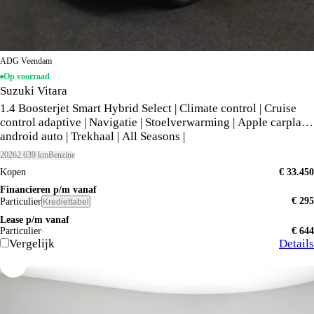
ADG Veendam
Op voorraad
Suzuki Vitara
1.4 Boosterjet Smart Hybrid Select | Climate control | Cruise
control adaptive | Navigatie | Stoelverwarming | Apple carplay,
android auto | Trekhaal | All Seasons |
2026
2.639 km
Benzine
Kopen
€ 33.450
Financieren p/m vanaf
€ 295
Particulier
Krediettabel
Lease p/m vanaf
Particulier
€ 644
Vergelijk
Details