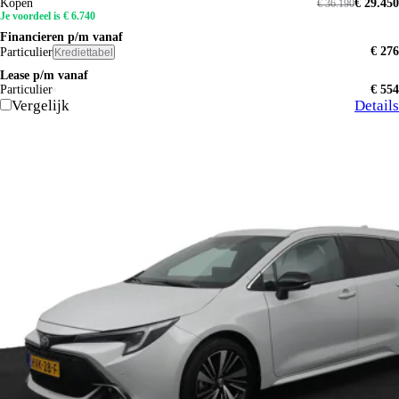
Kopen
€ 29.450
€ 36.190
Je voordeel is € 6.740
Financieren p/m vanaf
€ 276
Particulier
Krediettabel
Lease p/m vanaf
Particulier
€ 554
Vergelijk
Details