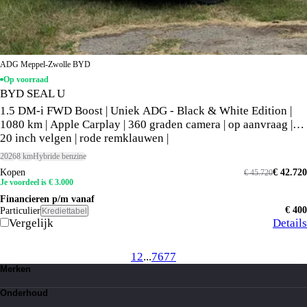
ADG Meppel-Zwolle BYD
Op voorraad
BYD SEAL U
1.5 DM-i FWD Boost | Uniek ADG - Black & White Edition |
1080 km | Apple Carplay | 360 graden camera | op aanvraag |
20 inch velgen | rode remklauwen |
2026
8 km
Hybride benzine
Kopen
€ 42.720
€ 45.720
Je voordeel is € 3.000
Financieren p/m vanaf
€ 400
Particulier
Krediettabel
Vergelijk
Details
1
2
...
76
77
Merken
Toyota
Onderhoud
Suzuki
Lexus
Kleine beurt