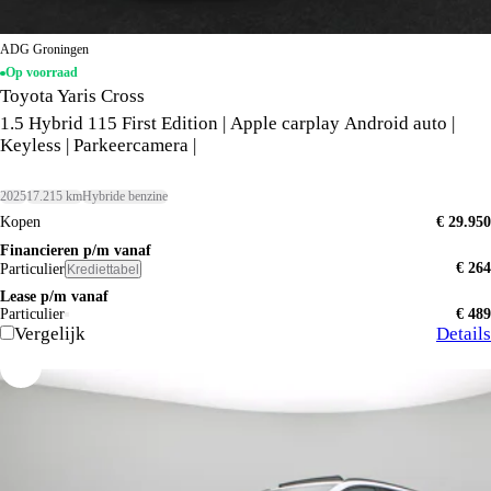
ADG Groningen
Op voorraad
Toyota Yaris Cross
1.5 Hybrid 115 First Edition | Apple carplay Android auto |
Keyless | Parkeercamera |
2025
17.215 km
Hybride benzine
Kopen
€ 29.950
Financieren p/m vanaf
€ 264
Particulier
Krediettabel
Lease p/m vanaf
Particulier
€ 489
Vergelijk
Details