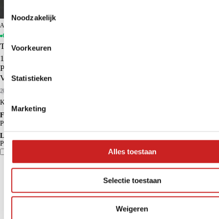
Toestemmingsselectie
Noodzakelijk
ADG Assen
Op voorraad
Toyota Aygo X
Voorkeuren
1.0 VVT-i S-CVT Pulse | Apple Carplay/Android Auto |
Parkeercamera | Adaptieve Cruise Control | Lichtmetalen
Velgen |
Statistieken
2025
9.582 km
Benzine
Kopen
€ 21.450
Marketing
Financieren p/m vanaf
€ 191
Particulier
Krediettabel
Lease p/m vanaf
Particulier
€ 364
Alles toestaan
Vergelijk
Details
Selectie toestaan
Weigeren