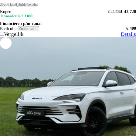
2026
6 km
Hybride benzine
Kopen
€ 42.720
€ 45.720
Je voordeel is € 3.000
Financieren p/m vanaf
€ 400
Particulier
Krediettabel
Vergelijk
Details