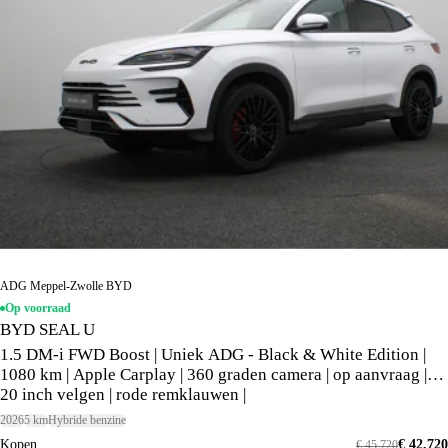
ADG Meppel-Zwolle BYD
Op voorraad
BYD SEAL U
1.5 DM-i FWD Boost | Uniek ADG - Black & White Edition |
1080 km | Apple Carplay | 360 graden camera | op aanvraag |
20 inch velgen | rode remklauwen |
2026
5 km
Hybride benzine
Kopen
€ 42.720
€ 45.720