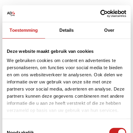
Toestemming
Details
Over
Deze website maakt gebruik van cookies
We gebruiken cookies om content en advertenties te
personaliseren, om functies voor social media te bieden
en om ons websiteverkeer te analyseren. Ook delen we
informatie over uw gebruik van onze site met onze
partners voor social media, adverteren en analyse. Deze
partners kunnen deze gegevens combineren met andere
informatie die u aan ze heeft verstrekt of die ze hebben
verzameld op basis van uw gebruik van hun services.
Application error: a
client
-side exception has occurred while
Toestemmingsselectie
Noodzakelijk
loading
www.adggroep.nl
(see the
browser console
for more