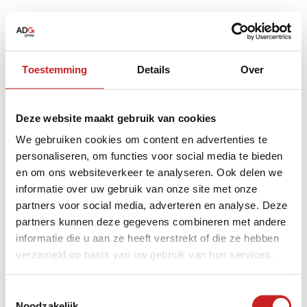
Toestemming
Details
Over
Deze website maakt gebruik van cookies
We gebruiken cookies om content en advertenties te
personaliseren, om functies voor social media te bieden
en om ons websiteverkeer te analyseren. Ook delen we
informatie over uw gebruik van onze site met onze
partners voor social media, adverteren en analyse. Deze
partners kunnen deze gegevens combineren met andere
informatie die u aan ze heeft verstrekt of die ze hebben
verzameld op basis van uw gebruik van hun services.
Application error: a
client
-side exception has occurred while
Toestemmingsselectie
Noodzakelijk
loading
www.adggroep.nl
(see the
browser console
for more