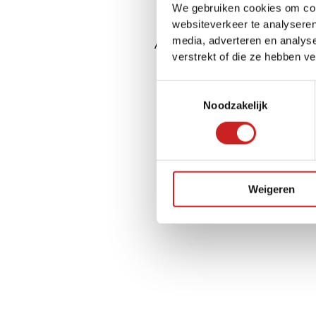
We gebruiken cookies om cont
websiteverkeer te analyseren
media, adverteren en analys
Application error: a
client
-side ex
verstrekt of die ze hebben v
Toestemmingsselectie
Noodzakelijk
Weigeren