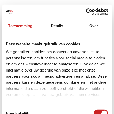
Toestemming
Details
Over
Deze website maakt gebruik van cookies
We gebruiken cookies om content en advertenties te
personaliseren, om functies voor social media te bieden
en om ons websiteverkeer te analyseren. Ook delen we
informatie over uw gebruik van onze site met onze
partners voor social media, adverteren en analyse. Deze
partners kunnen deze gegevens combineren met andere
informatie die u aan ze heeft verstrekt of die ze hebben
verzameld op basis van uw gebruik van hun services.
Application error: a
client
-side exception has occurred while
Toestemmingsselectie
Noodzakelijk
loading
www.adggroep.nl
(see the
browser console
for more