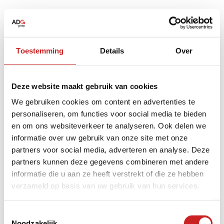
Toestemming
Details
Over
Deze website maakt gebruik van cookies
We gebruiken cookies om content en advertenties te
personaliseren, om functies voor social media te bieden
en om ons websiteverkeer te analyseren. Ook delen we
informatie over uw gebruik van onze site met onze
partners voor social media, adverteren en analyse. Deze
partners kunnen deze gegevens combineren met andere
informatie die u aan ze heeft verstrekt of die ze hebben
verzameld op basis van uw gebruik van hun services.
Application error: a
client
-side exception has occurred while
Toestemmingsselectie
Noodzakelijk
loading
www.adggroep.nl
(see the
browser console
for more