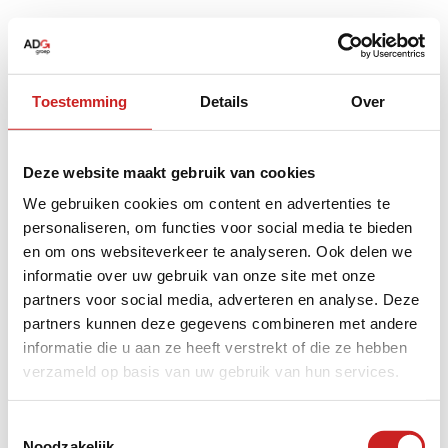
Toestemming
Details
Over
Deze website maakt gebruik van cookies
We gebruiken cookies om content en advertenties te
personaliseren, om functies voor social media te bieden
en om ons websiteverkeer te analyseren. Ook delen we
informatie over uw gebruik van onze site met onze
partners voor social media, adverteren en analyse. Deze
partners kunnen deze gegevens combineren met andere
informatie die u aan ze heeft verstrekt of die ze hebben
verzameld op basis van uw gebruik van hun services.
Application error: a
client
-side exception has occurred while
Toestemmingsselectie
Noodzakelijk
loading
www.adggroep.nl
(see the
browser console
for more