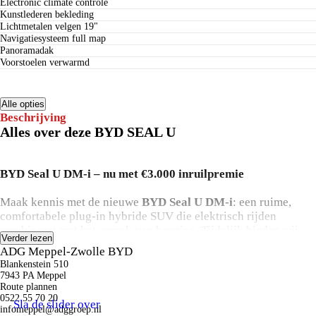
electronic climate controle
kunstlederen bekleding
lichtmetalen velgen 19"
navigatiesysteem full map
panoramadak
voorstoelen verwarmd
Alle opties
Beschrijving
Alles over deze BYD SEAL U
BYD Seal U DM-i – nu met €3.000 inruilpremie
Maak kennis met de nieuwe
BYD Seal U DM-i
: een ruime,
comfortabele plug-in hybride SUV die elektrisch rijden
combineert met het gemak van benzine. Tijdelijk bieden wij
Verder lezen
deze Seal U DM-i aan
inclusief €3.000 inruilpremie
. Deze
ADG Meppel-Zwolle BYD
inruilkorting is
al verwerkt in de geadverteerde prijs
, zodat
Blankenstein 510
je direct weet waar je aan toe bent.
7943 PA Meppel
Route plannen
0522 55 70 20
Bij
ADG Groep
geloven we dat een auto kopen draait om
Sla de slider over
infomeppel@adggroep.nl
vertrouwen, persoonlijke aandacht en duidelijke afspraken. Al