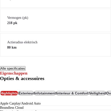
Vermogen (pk)
218 pk
Actieradius elektrisch
80 km
Alle specificaties
Eigenschappen
Opties & accessoires
Highlights
Exterieur
Infotainment
Interieur & Comfort
Veiligheid
Ov
Apple Carplay/Android Auto
Boundless Cloud