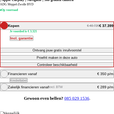
ADG Meppel-Zwolle BYD
Op voorraad
Kopen
€ 37.399
€ 40.720
Je voordeel is € 3.321
Incl. garantie
Ontvang jouw gratis inruilvoorstel
Proefrit maken in deze auto
Controleer beschikbaarheid
Financieren vanaf
€ 350 p/m
Krediettabel
Zakelijk financieren vanaf
€ 289 p/m
excl. BTW
Maandbedrag berekenen
Gewoon even bellen?
085 029 1536
.
Direct bellen
Maandbedrag berekenen
Vergelijk