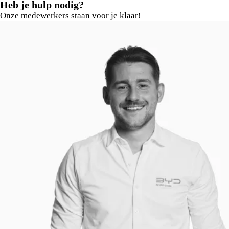
Heb je hulp nodig?
meer dan 45 jaar zijn wij actief in Noord-Nederland en zijn we
Onze medewerkers staan voor je klaar!
officieel BYD-dealer in
Drenthe en Groningen
. Of je nu
oriënteert, een proefrit maakt of jouw nieuwe auto komt
ophalen: wij begeleiden je stap voor stap, met eerlijk advies en
oprechte betrokkenheid.
Heb je vragen over de Seal U DM-i, wil je weten wat jouw
huidige auto nog waard is of een proefrit plannen? Neem
gerust contact met ons op — we helpen je graag verder.
ADG Groep – gedreven door aandacht.
Jouw vertrouwde BYD-partner in Noord-Nederland.