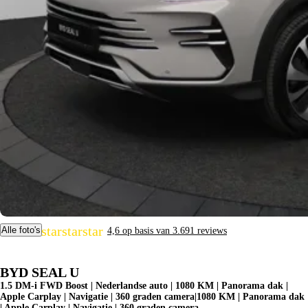
star
star
star
star
star
Alle foto's
4,6 op basis van 3.691 reviews
BYD SEAL U
1.5 DM-i FWD Boost | Nederlandse auto | 1080 KM | Panorama dak |
Apple Carplay | Navigatie | 360 graden camera|1080 KM | Panorama dak
| Apple Carplay | Navigatie | 360 graden camera