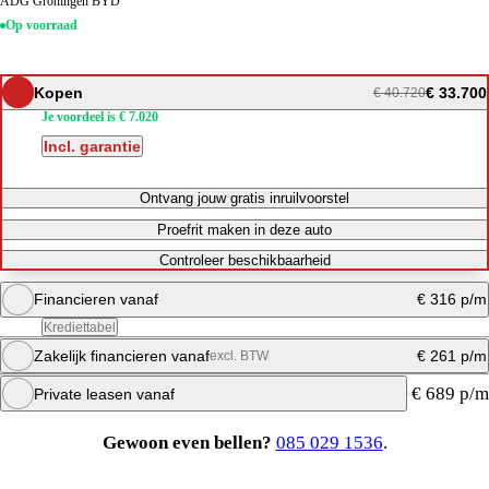
ADG Groningen BYD
Op voorraad
Kopen
€ 33.700
€ 40.720
Je voordeel is € 7.020
Incl. garantie
Ontvang jouw gratis inruilvoorstel
Proefrit maken in deze auto
Controleer beschikbaarheid
Financieren vanaf
€ 316 p/m
Krediettabel
Zakelijk financieren vanaf
€ 261 p/m
excl. BTW
Maandbedrag berekenen
€ 689 p/m
Private leasen vanaf
Direct bellen
Maandbedrag berekenen
Gewoon even bellen?
085 029 1536
.
Maandbedrag berekenen