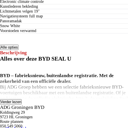
electronic climate controle
kunstlederen bekleding
lichtmetalen velgen 19"
navigatiesysteem full map
panoramadak
Snow White
voorstoelen verwarmd
Alle opties
Beschrijving
Alles over deze BYD SEAL U
BYD – fabrieksnieuw, buitenlandse registratie. Met de
zekerheid van een officiële dealer.
Bij ADG Groep hebben we een selectie fabrieksnieuwe BYD-
voertuigen beschikbaar met een buitenlandse registratie. Of je
nu kiest voor de volledig elektrische Atto 3, de veelzijdige Seal
Verder lezen
U DM-i of één van de andere modellen uit het BYD-gamma,
ADG Groningen BYD
het zijn stuk voor stuk gloednieuwe auto's, direct leverbaar
Koldingweg 29
tegen een bijzonder scherpe prijs.
9723 HL Groningen
Een buitenlandse registratie betekent dat de auto eerder in het
Route plannen
050 549 5060
buitenland op naam is gesteld, maar nooit gebruikt is. De auto