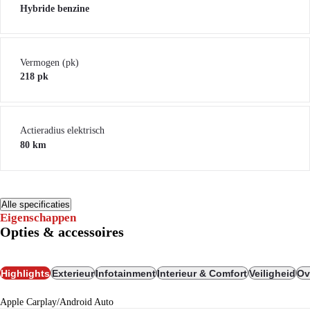
Hybride benzine
Vermogen (pk)
218 pk
Actieradius elektrisch
80 km
Alle specificaties
Eigenschappen
Opties & accessoires
Highlights
Exterieur
Infotainment
Interieur & Comfort
Veiligheid
Ov
Apple Carplay/Android Auto