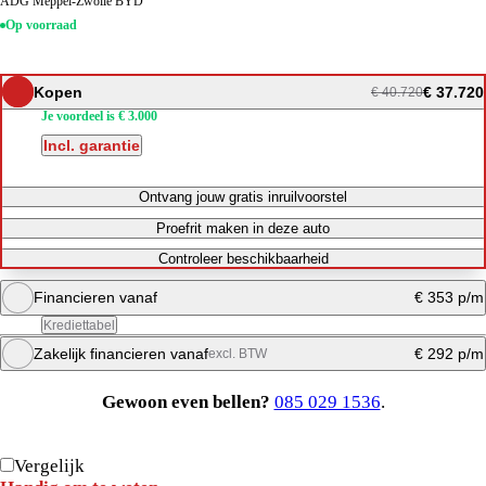
ADG Meppel-Zwolle BYD
Op voorraad
Kopen
€ 37.720
€ 40.720
Je voordeel is € 3.000
Incl. garantie
Ontvang jouw gratis inruilvoorstel
Proefrit maken in deze auto
Controleer beschikbaarheid
Financieren vanaf
€ 353 p/m
Krediettabel
Zakelijk financieren vanaf
€ 292 p/m
excl. BTW
Maandbedrag berekenen
Gewoon even bellen?
085 029 1536
.
Direct bellen
Maandbedrag berekenen
Vergelijk