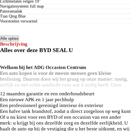
lichtmetalen velgen 19"
navigatiesysteem full map
panoramadak
Tian Qing Blue
voorstoelen verwarmd
Alle opties
Beschrijving
Alles over deze BYD SEAL U
Welkom bij het ADG Occasion Centrum
Een auto kopen is voor de meeste mensen geen kleine
beslissing. Daarom doen wij het graag op onze manier: rustig,
eerlijk en met echte aandacht voor wat ú nodig heeft. Geen
verkooppraatjes, geen druk – gewoon een goed gesprek en alle
12 maanden garantie en een onderhoudsbeurt
tijd voor uw vragen.
Een nieuwe APK en 1 jaar pechhulp
De auto die u nu bekijkt is met zorg uitgekozen en staat
Een professioneel gereinigd interieur én exterieur
volledig rijklaar voor u klaar. En onze prijs is altijd compleet.
Een halve tank brandstof, zodat u direct zorgeloos op weg kunt
Wat u ziet, is wat u betaalt – geen verrassingen of kosten
Of u nu kiest voor een BYD of een occasion van een ander
achteraf.
merk: u krijgt bij ons dezelfde zorg en dezelfde eerlijkheid. U
Het volledige rijklaarmaakpakket (t.w.v. €599) zit daarom al in
haalt de auto op bij de vestiging die u het beste uitkomt, en wij