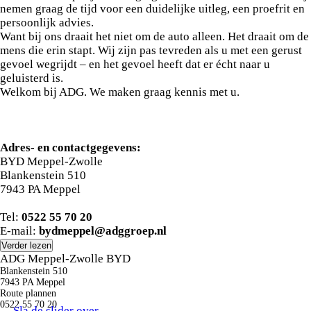
de prijs inbegrepen. Daarmee krijgt u:
nemen graag de tijd voor een duidelijke uitleg, een proefrit en
persoonlijk advies.
Want bij ons draait het niet om de auto alleen. Het draait om de
mens die erin stapt. Wij zijn pas tevreden als u met een gerust
gevoel wegrijdt – en het gevoel heeft dat er écht naar u
geluisterd is.
Welkom bij ADG. We maken graag kennis met u.
Adres- en contactgegevens:
BYD Meppel-Zwolle
Blankenstein 510
7943 PA Meppel
Tel:
0522 55 70 20
E-mail:
bydmeppel@adggroep.nl
Verder lezen
ADG Meppel-Zwolle BYD
Blankenstein 510
7943 PA Meppel
Route plannen
0522 55 70 20
Sla de slider over