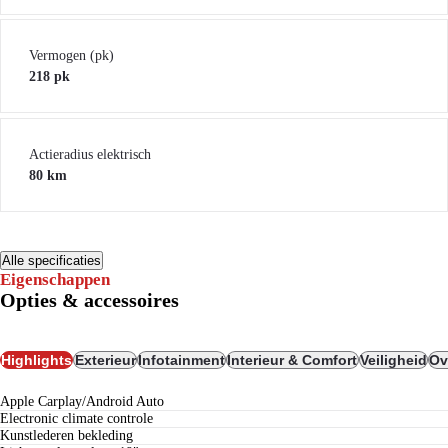
Vermogen (pk)
218 pk
Actieradius elektrisch
80 km
Alle specificaties
Eigenschappen
Opties & accessoires
Highlights
Exterieur
Infotainment
Interieur & Comfort
Veiligheid
Ov
Apple Carplay/Android Auto
electronic climate controle
kunstlederen bekleding