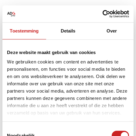
Toestemming
Details
Over
Deze website maakt gebruik van cookies
We gebruiken cookies om content en advertenties te
personaliseren, om functies voor social media te bieden
en om ons websiteverkeer te analyseren. Ook delen we
informatie over uw gebruik van onze site met onze
partners voor social media, adverteren en analyse. Deze
partners kunnen deze gegevens combineren met andere
informatie die u aan ze heeft verstrekt of die ze hebben
verzameld op basis van uw gebruik van hun services.
Application error: a
client
-side exception has occurred while
Toestemmingsselectie
Noodzakelijk
loading
www.adggroep.nl
(see the
browser console
for more