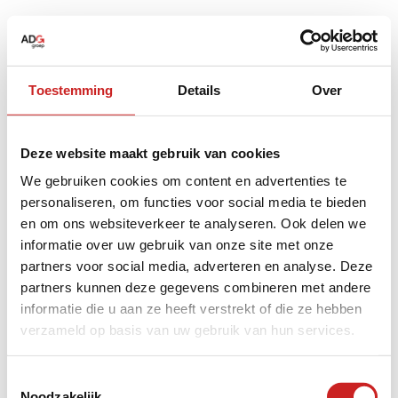
Toestemming
Details
Over
Deze website maakt gebruik van cookies
We gebruiken cookies om content en advertenties te
personaliseren, om functies voor social media te bieden
en om ons websiteverkeer te analyseren. Ook delen we
informatie over uw gebruik van onze site met onze
partners voor social media, adverteren en analyse. Deze
partners kunnen deze gegevens combineren met andere
informatie die u aan ze heeft verstrekt of die ze hebben
verzameld op basis van uw gebruik van hun services.
Application error: a
client
-side exception has occurred while
Toestemmingsselectie
Noodzakelijk
loading
www.adggroep.nl
(see the
browser console
for more