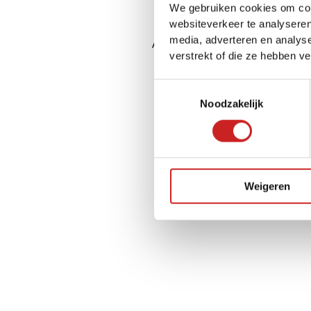
We gebruiken cookies om cont
websiteverkeer te analyseren
media, adverteren en analys
Application error: a
client
-side ex
verstrekt of die ze hebben v
Toestemmingsselectie
Noodzakelijk
Weigeren