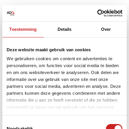
Toestemming
Details
Over
Deze website maakt gebruik van cookies
We gebruiken cookies om content en advertenties te
personaliseren, om functies voor social media te bieden
en om ons websiteverkeer te analyseren. Ook delen we
informatie over uw gebruik van onze site met onze
partners voor social media, adverteren en analyse. Deze
partners kunnen deze gegevens combineren met andere
informatie die u aan ze heeft verstrekt of die ze hebben
verzameld op basis van uw gebruik van hun services.
Application error: a
client
-side exception has occurred while
Toestemmingsselectie
Noodzakelijk
loading
www.adggroep.nl
(see the
browser console
for more