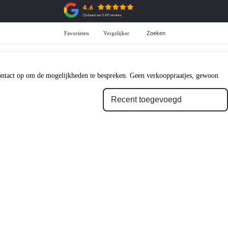
Favorieten
Vergelijker
Zoeken
Aanschaf
ADG Selectie
All-in prijzen
Over de ADG selectie
Private Lease
Voorraad ADG selectie
Zakelijke Lease
 contact op om de mogelijkheden te bespreken. Geen verkooppraatjes, gewoon
Financiering
Garantie
Verzekering