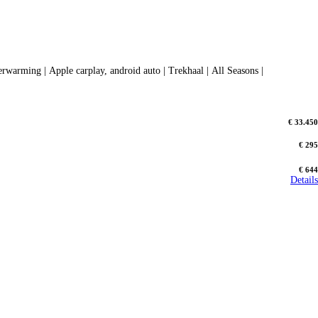
verwarming | Apple carplay, android auto | Trekhaal | All Seasons |
€ 33.450
€ 295
€ 644
Details