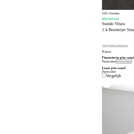
Connected services
647
Cruise control
62
ADG Veendam
Op voorraad
DVD speler
1
Suzuki Vitara
1.4 Boosterjet Smar
Dagrijverlichting
4
Dakrails
380
2026
2.639 km
Benzine
Dakspoiler
Kopen
224
Financieren p/m vana
Dealer onderhouden
Particulier
Krediettabel
339
Lease p/m vanaf
Dodehoeksignalering
Particulier
536
Vergelijk
Draadloos opladen mobiele telefoon
434
ESP
811
Elektrisch bedienbaar dakraam
36
Elektrisch bedienbaar schuif/kanteldak
6
Elektrisch bedienbare achterklep
298
Elektrisch bedienbare cabrioletkap
1