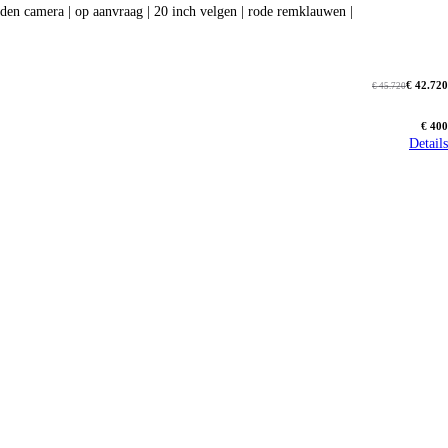
arplay | 360 graden camera | op aanvraag | 20 inch velgen | rode remklauwen |
€ 42.720
€ 45.720
€ 400
Details