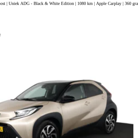
1.5 DM-i FWD Boost | Uniek ADG - Black & White Edition | 1080 km | Apple C
f