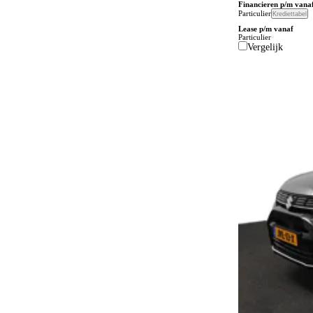
Financieren p/m vana
Particulier
Krediettabel
Bluetooth
4
Lease p/m vanaf
Particulier
Bochtenverlichting
62
Vergelijk
Boordcomputer
116
Botspreventiesysteem
780
Botswaarschuwingsysteem
552
Buitenspiegels in carrosseriekleur
218
Buitentemperatuurmeter
174
Bumpers in carrosseriekleur
101
Carkit
40
Centrale deurvergrendeling
3
Centrale deurvergrendeling afstandbediend
262
Climate control
697
Comfortstoelen
2