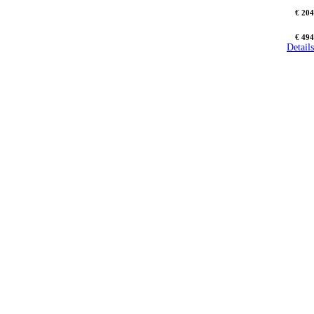
€ 204
€ 494
Details