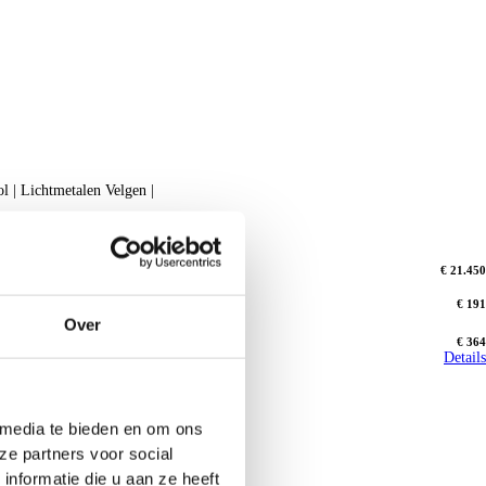
 | Lichtmetalen Velgen |
€ 21.450
€ 191
Over
€ 364
Details
 media te bieden en om ons
ze partners voor social
nformatie die u aan ze heeft