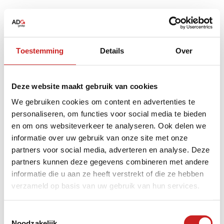
Toestemming
Details
Over
Deze website maakt gebruik van cookies
We gebruiken cookies om content en advertenties te
personaliseren, om functies voor social media te bieden
en om ons websiteverkeer te analyseren. Ook delen we
informatie over uw gebruik van onze site met onze
partners voor social media, adverteren en analyse. Deze
partners kunnen deze gegevens combineren met andere
informatie die u aan ze heeft verstrekt of die ze hebben
verzameld op basis van uw gebruik van hun services.
Application error: a
client
-side exception has occurred while
Toestemmingsselectie
Noodzakelijk
loading
www.adggroep.nl
(see the
browser console
for more