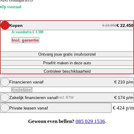
ADG Groningen BYD
Op voorraad
Kopen
€ 22.450
€ 23.950
Je voordeel is € 1.500
Incl. garantie
Ontvang jouw gratis inruilvoorstel
Proefrit maken in deze auto
Controleer beschikbaarheid
Financieren vanaf
€ 210 p/m
Krediettabel
Zakelijk financieren vanaf
€ 174 p/m
excl. BTW
Maandbedrag berekenen
€ 424 p/m
Private leasen vanaf
Direct bellen
Maandbedrag berekenen
Gewoon even bellen?
085 029 1536
.
Maandbedrag berekenen
Maandbedrag berekenen