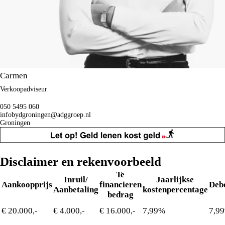
Carmen
Verkoopadviseur
050 5495 060
infobydgroningen@adggroep.nl
Groningen
Disclaimer en rekenvoorbeeld
Te
Inruil/
Jaarlijkse
Aankoopprijs
financieren
Deb
Aanbetaling
kostenpercentage
bedrag
€ 20.000,-
€ 4.000,-
€ 16.000,-
7,99%
7,9