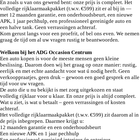
En zoals u van ons gewend bent: onze prijs is compleet. Het
lichtmetalen velgen, sportieve accenten en een verzorgd
volledige rijklaarmaakpakket (t.w.v. €599) zit er al bij in —
interieur met carbonafwerking. De achterbank klapt in delen
met 12 maanden garantie, een onderhoudsbeurt, een nieuwe
neer, zodat u extra bagageruimte zo geregeld heeft.
APK, 1 jaar pechhulp, een professioneel gereinigde auto en
Aan comfort is gedacht: verwarmbare voorstoelen én een
een halve tank. Geen verrassingen achteraf.
verwarmd stuur (heerlijk in de winter), automatische climate
Kom gerust langs voor een proefrit, of bel ons even. We nemen
control, keyless entry en een full-map navigatiesysteem met
graag de tijd om al uw vragen rustig te beantwoorden.
Apple CarPlay en Android Auto. En veilig zit het uitstekend,
onder meer met adaptieve cruise control en stuurhulp,
Welkom bij het ADG Occasion Centrum
automatische noodrem (AEB), grootlichtassistent en hill hold.
Een auto kopen is voor de meeste mensen geen kleine
Inparkeren gaat moeiteloos met de achteruitrijcamera en
beslissing. Daarom doen wij het graag op onze manier: rustig,
parkeersensoren.
eerlijk en met echte aandacht voor wat ú nodig heeft. Geen
Een paar feiten op een rij:
verkooppraatjes, geen druk – gewoon een goed gesprek en alle
tijd voor uw vragen.
De auto die u nu bekijkt is met zorg uitgekozen en staat
volledig rijklaar voor u klaar. En onze prijs is altijd compleet.
Wat u ziet, is wat u betaalt – geen verrassingen of kosten
achteraf.
Het volledige rijklaarmaakpakket (t.w.v. €599) zit daarom al in
de prijs inbegrepen. Daarmee krijgt u:
12 maanden garantie en een onderhoudsbeurt
Een nieuwe APK en 1 jaar pechhulp
Een professioneel gereinigd interieur én exterieur