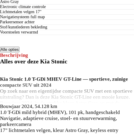
Astro Gray
electronic climate controle
lichtmetalen velgen 17"
navigatiesysteem full map
parkeersensor achter
stof/kunstlederen bekleding
voorstoelen verwarmd
Alle opties
Beschrijving
Alles over deze Kia Stonic
Kia Stonic 1.0 T-GDi MHEV GT-Line — sportieve, zuinige
compacte SUV uit 2024
Op zoek naar een eigentijdse compacte SUV met een sportieve
uitstraling? Dan is deze Kia Stonic GT-Line een mooie keuze.
Bouwjaar 2024, in de strakke kleur Astro Gray en met de
Bouwjaar 2024, 54.128 km
slimme mild-hybridtechniek die de benzinemotor zuinig
1.0 T-GDi mild hybrid (MHEV), 101 pk, handgeschakeld
ondersteunt.
Navigatie, adaptieve cruise, stoel- en stuurverwarming,
De Stonic combineert de hogere instap van een SUV met de
parkeercamera
wendbaarheid van een compacte auto — handig in de stad en
17" lichtmetalen velgen, kleur Astro Gray, keyless entry
ontspannen op de snelweg. De GT-Line valt op met 17"