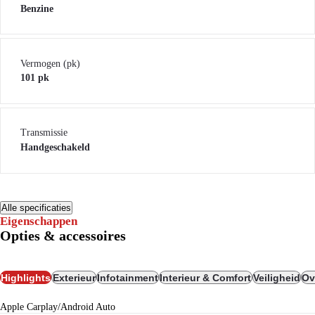
Benzine
Vermogen (pk)
101 pk
Transmissie
Handgeschakeld
Alle specificaties
Eigenschappen
Opties & accessoires
Highlights
Exterieur
Infotainment
Interieur & Comfort
Veiligheid
Ov
Apple Carplay/Android Auto