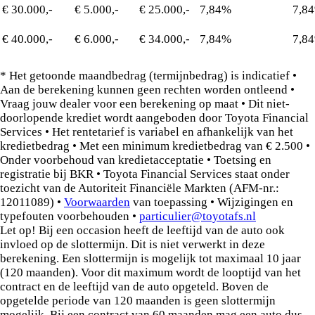
€ 30.000,-
€ 5.000,-
€ 25.000,-
7,84%
7,8
€ 40.000,-
€ 6.000,-
€ 34.000,-
7,84%
7,8
* Het getoonde maandbedrag (termijnbedrag) is indicatief •
Aan de berekening kunnen geen rechten worden ontleend •
Vraag jouw dealer voor een berekening op maat • Dit niet-
doorlopende krediet wordt aangeboden door Toyota Financial
Services • Het rentetarief is variabel en afhankelijk van het
kredietbedrag • Met een minimum kredietbedrag van € 2.500 •
Onder voorbehoud van kredietacceptatie • Toetsing en
registratie bij BKR • Toyota Financial Services staat onder
toezicht van de Autoriteit Financiële Markten (AFM-nr.:
12011089) •
Voorwaarden
van toepassing • Wijzigingen en
typefouten voorbehouden •
particulier@toyotafs.nl
Let op! Bij een occasion heeft de leeftijd van de auto ook
invloed op de slottermijn. Dit is niet verwerkt in deze
berekening. Een slottermijn is mogelijk tot maximaal 10 jaar
(120 maanden). Voor dit maximum wordt de looptijd van het
contract en de leeftijd van de auto opgeteld. Boven de
opgetelde periode van 120 maanden is geen slottermijn
mogelijk. Bij een contract van 60 maanden mag een auto dus