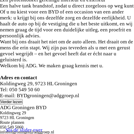
Een halve tank brandstof, zodat u direct zorgeloos op weg kunt
Of u nu kiest voor een BYD of een occasion van een ander
merk: u krijgt bij ons dezelfde zorg en dezelfde eerlijkheid. U
haalt de auto op bij de vestiging die u het beste uitkomt, en wij
nemen graag de tijd voor een duidelijke uitleg, een proefrit en
persoonlijk advies.
Want bij ons draait het niet om de auto alleen. Het draait om de
mens die erin stapt. Wij zijn pas tevreden als u met een gerust
gevoel wegrijdt – en het gevoel heeft dat er écht naar u
geluisterd is.
Welkom bij ADG. We maken graag kennis met u.
Adres en contact
Koldingweg 29, 9723 HL Groningen
Tel: 050 549 50 60
E-mail: BYDgroningen@adggroep.nl
Verder lezen
ADG Groningen BYD
Koldingweg 29
9723 HL Groningen
Route plannen
050 549 5060
Sla de slider over
infobydgroningen@adggroep.nl