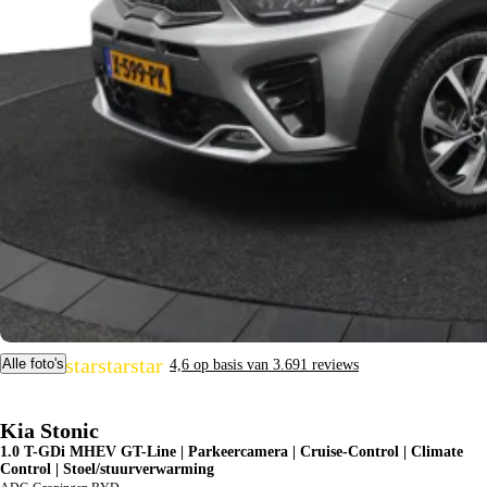
star
star
star
star
star
Alle foto's
4,6 op basis van 3.691 reviews
Kia Stonic
1.0 T-GDi MHEV GT-Line | Parkeercamera | Cruise-Control | Climate
Control | Stoel/stuurverwarming