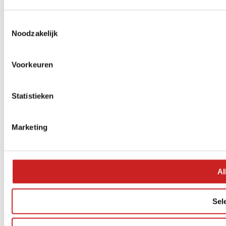
Toestemmingsselectie
Noodzakelijk
Voorkeuren
Statistieken
Marketing
Al
Sel