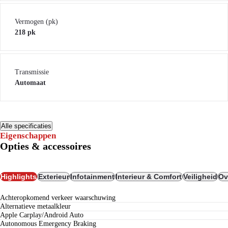
Vermogen (pk)
218 pk
Transmissie
Automaat
Alle specificaties
Eigenschappen
Opties & accessoires
Highlights
Exterieur
Infotainment
Interieur & Comfort
Veiligheid
Ov
achteropkomend verkeer waarschuwing
alternatieve metaalkleur
Apple Carplay/Android Auto
Autonomous Emergency Braking