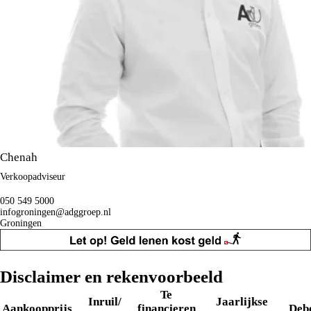
Chenah
Verkoopadviseur
050 549 5000
infogroningen@adggroep.nl
Groningen
Disclaimer en rekenvoorbeeld
Te
Inruil/
Jaarlijkse
Aankoopprijs
financieren
Deb