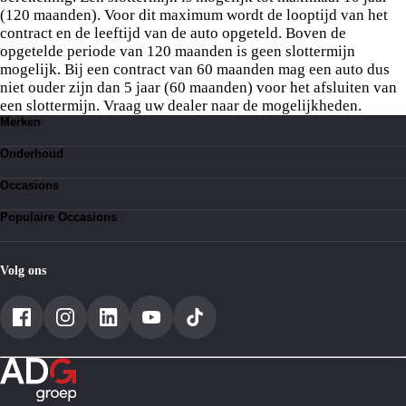
(120 maanden). Voor dit maximum wordt de looptijd van het
contract en de leeftijd van de auto opgeteld. Boven de
opgetelde periode van 120 maanden is geen slottermijn
mogelijk. Bij een contract van 60 maanden mag een auto dus
niet ouder zijn dan 5 jaar (60 maanden) voor het afsluiten van
een slottermijn. Vraag uw dealer naar de mogelijkheden.
Merken
Toyota
Onderhoud
Suzuki
Lexus
Kleine beurt
BYD
Occasions
Bandenservice
Grote beurt
Toyota occasions
Werkplaatsafspraak
Populaire Occasions
Suzuki occasions
Lexus occasions
Toyota Aygo occasions
BYD occasions
Toyota Aygo X
Toyota Yaris occasions
Volg ons
Toyota Yaris Cross occasions
Toyota C-HR
Toyota RAV4