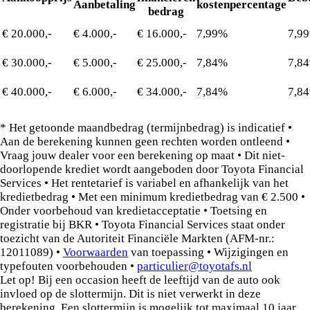
Aanbetaling
kostenpercentage
bedrag
€ 20.000,-
€ 4.000,-
€ 16.000,-
7,99%
7,9
€ 30.000,-
€ 5.000,-
€ 25.000,-
7,84%
7,8
€ 40.000,-
€ 6.000,-
€ 34.000,-
7,84%
7,8
* Het getoonde maandbedrag (termijnbedrag) is indicatief •
Aan de berekening kunnen geen rechten worden ontleend •
Vraag jouw dealer voor een berekening op maat • Dit niet-
doorlopende krediet wordt aangeboden door Toyota Financial
Services • Het rentetarief is variabel en afhankelijk van het
kredietbedrag • Met een minimum kredietbedrag van € 2.500 •
Onder voorbehoud van kredietacceptatie • Toetsing en
registratie bij BKR • Toyota Financial Services staat onder
toezicht van de Autoriteit Financiële Markten (AFM-nr.:
12011089) •
Voorwaarden
van toepassing • Wijzigingen en
typefouten voorbehouden •
particulier@toyotafs.nl
Let op! Bij een occasion heeft de leeftijd van de auto ook
invloed op de slottermijn. Dit is niet verwerkt in deze
berekening. Een slottermijn is mogelijk tot maximaal 10 jaar