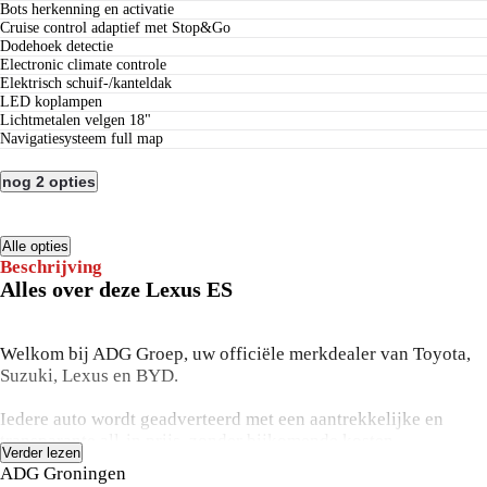
bots herkenning en activatie
cruise control adaptief met Stop&Go
dodehoek detectie
electronic climate controle
elektrisch schuif-/kanteldak
LED koplampen
lichtmetalen velgen 18"
navigatiesysteem full map
nog 2 opties
Alle opties
Beschrijving
Alles over deze Lexus ES
Welkom bij ADG Groep, uw officiële merkdealer van Toyota,
Suzuki, Lexus en BYD.
Iedere auto wordt geadverteerd met een aantrekkelijke en
transparante all-in prijs, zonder bijkomende kosten.
Verder lezen
Uw ADG occasion wordt afgeleverd inclusief minimaal 12
ADG Groningen
maanden garantie, een onderhoudsbeurt volgens