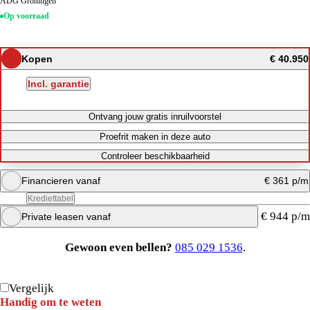
ADG Groningen
Op voorraad
Kopen
€ 40.950
Incl. garantie
Ontvang jouw gratis inruilvoorstel
Proefrit maken in deze auto
Controleer beschikbaarheid
Financieren vanaf
€ 361 p/m
Krediettabel
€ 944 p/m
Private leasen vanaf
Maandbedrag berekenen
Gewoon even bellen?
085 029 1536
.
Direct bellen
Maandbedrag berekenen
Maandbedrag berekenen
Vergelijk
Handig om te weten