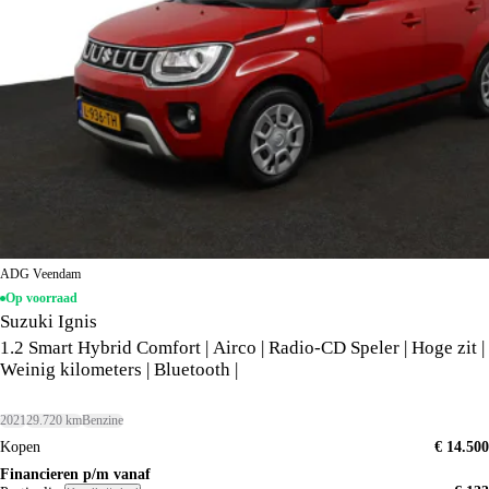
ADG Veendam
Op voorraad
Suzuki Ignis
1.2 Smart Hybrid Comfort | Airco | Radio-CD Speler | Hoge zit |
Weinig kilometers | Bluetooth |
2021
29.720 km
Benzine
Kopen
€ 14.500
Financieren p/m vanaf