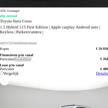
ADG Groningen
Op voorraad
Toyota Yaris Cross
1.5 Hybrid 115 First Edition | Apple carplay Android auto |
Keyless | Parkeercamera |
2025
17.215 km
Hybride benzine
Kopen
€ 29.950
Financieren p/m vanaf
€ 264
Particulier
Krediettabel
Lease p/m vanaf
Particulier
€ 489
Vergelijk
Details