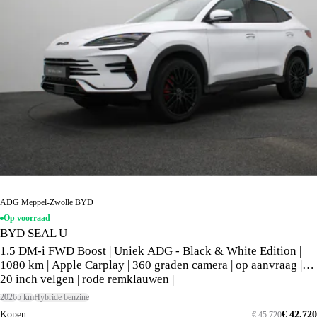
ADG Meppel-Zwolle BYD
Op voorraad
BYD SEAL U
1.5 DM-i FWD Boost | Uniek ADG - Black & White Edition |
1080 km | Apple Carplay | 360 graden camera | op aanvraag |
20 inch velgen | rode remklauwen |
2026
5 km
Hybride benzine
Kopen
€ 42.720
€ 45.720