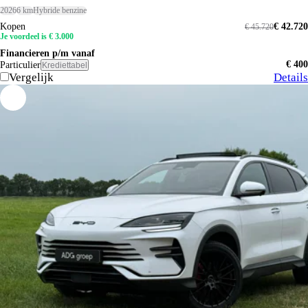
2026
6 km
Hybride benzine
Kopen
€ 42.720
€ 45.720
Je voordeel is € 3.000
Financieren p/m vanaf
€ 400
Particulier
Krediettabel
Vergelijk
Details