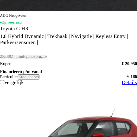
ADG Hoogeveen
Op voorraad
Toyota C-HR
1.8 Hybrid Dynamic | Trekhaak | Navigatie | Keyless Entry |
Parkeersensoren |
2020
99.145 km
Hybride benzine
Kopen
€ 20.950
Financieren p/m vanaf
€ 186
Particulier
Krediettabel
Vergelijk
Details