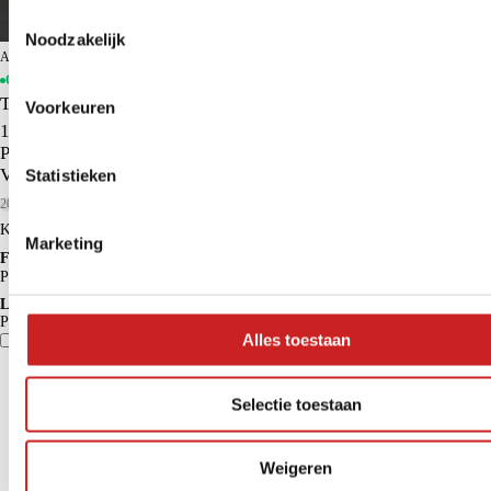
Toestemmingsselectie
Noodzakelijk
ADG Assen
Op voorraad
Toyota Aygo X
Voorkeuren
1.0 VVT-i S-CVT Pulse | Apple Carplay/Android Auto |
Parkeercamera | Adaptieve Cruise Control | Lichtmetalen
Velgen |
Statistieken
2025
9.582 km
Benzine
Kopen
€ 21.450
Marketing
Financieren p/m vanaf
€ 191
Particulier
Krediettabel
Lease p/m vanaf
Particulier
€ 364
Alles toestaan
Vergelijk
Details
Selectie toestaan
Weigeren