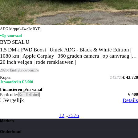
ADG Meppel-Zwolle BYD
Op voorraad
BYD SEAL U
1.5 DM-i FWD Boost | Uniek ADG - Black & White Edition |
1080 km | Apple Carplay | 360 graden camera | op aanvraag |
20 inch velgen | rode remklauwen |
2026
8 km
Hybride benzine
Kopen
€ 42.720
€ 45.720
Je voordeel is € 3.000
Financieren p/m vanaf
€ 400
Particulier
Krediettabel
Vergelijk
Details
1
2
...
75
76
Merken
Toyota
Onderhoud
Suzuki
Lexus
Kleine beurt