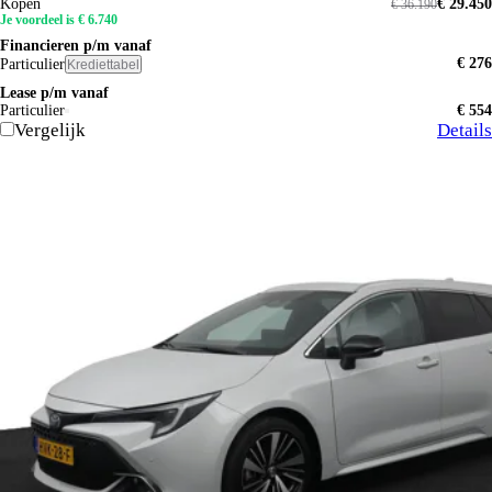
Kopen
€ 29.450
€ 36.190
Je voordeel is € 6.740
Financieren p/m vanaf
€ 276
Particulier
Krediettabel
Lease p/m vanaf
Particulier
€ 554
Vergelijk
Details