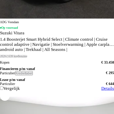
ADG Veendam
Op voorraad
Suzuki Vitara
1.4 Boosterjet Smart Hybrid Select | Climate control | Cruise
control adaptive | Navigatie | Stoelverwarming | Apple carplay,
android auto | Trekhaal | All Seasons |
2026
2.639 km
Benzine
Kopen
€ 33.450
Financieren p/m vanaf
€ 295
Particulier
Krediettabel
Lease p/m vanaf
Particulier
€ 644
Vergelijk
Details