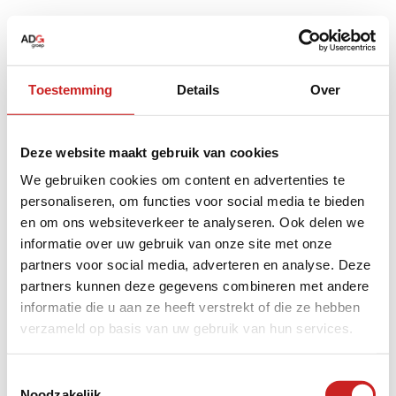
Toestemming
Details
Over
Deze website maakt gebruik van cookies
We gebruiken cookies om content en advertenties te
personaliseren, om functies voor social media te bieden
en om ons websiteverkeer te analyseren. Ook delen we
informatie over uw gebruik van onze site met onze
partners voor social media, adverteren en analyse. Deze
partners kunnen deze gegevens combineren met andere
informatie die u aan ze heeft verstrekt of die ze hebben
verzameld op basis van uw gebruik van hun services.
Application error: a
client
-side exception has occurred while
Toestemmingsselectie
Noodzakelijk
loading
www.adggroep.nl
(see the
browser console
for more