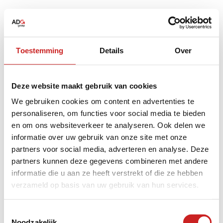
Toestemming
Details
Over
Deze website maakt gebruik van cookies
We gebruiken cookies om content en advertenties te
personaliseren, om functies voor social media te bieden
en om ons websiteverkeer te analyseren. Ook delen we
informatie over uw gebruik van onze site met onze
partners voor social media, adverteren en analyse. Deze
partners kunnen deze gegevens combineren met andere
informatie die u aan ze heeft verstrekt of die ze hebben
verzameld op basis van uw gebruik van hun services.
Application error: a
client
-side exception has occurred while
Toestemmingsselectie
Noodzakelijk
loading
www.adggroep.nl
(see the
browser console
for more