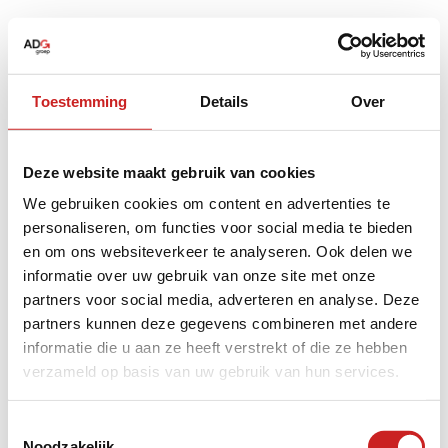
Toestemming
Details
Over
Deze website maakt gebruik van cookies
We gebruiken cookies om content en advertenties te
personaliseren, om functies voor social media te bieden
en om ons websiteverkeer te analyseren. Ook delen we
informatie over uw gebruik van onze site met onze
partners voor social media, adverteren en analyse. Deze
partners kunnen deze gegevens combineren met andere
informatie die u aan ze heeft verstrekt of die ze hebben
verzameld op basis van uw gebruik van hun services.
Application error: a
client
-side exception has occurred while
Toestemmingsselectie
Noodzakelijk
loading
www.adggroep.nl
(see the
browser console
for more