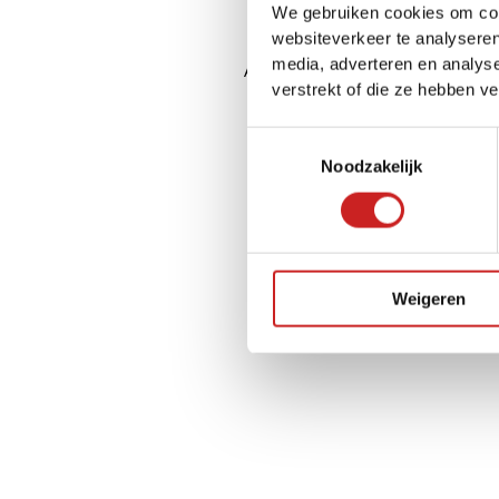
We gebruiken cookies om cont
websiteverkeer te analyseren
media, adverteren en analys
Application error: a
client
-side ex
verstrekt of die ze hebben v
Toestemmingsselectie
Noodzakelijk
Weigeren