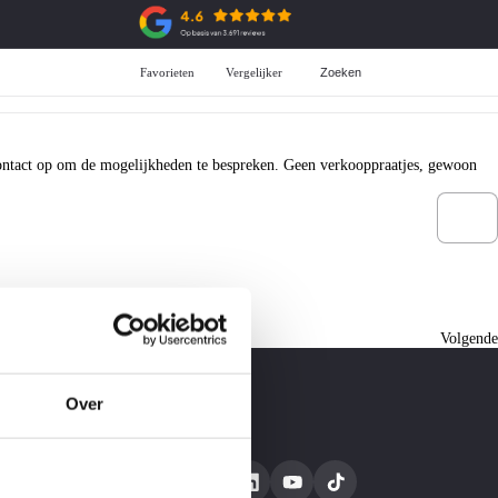
Favorieten
Vergelijker
Zoeken
Aanschaf
ADG Selectie
All-in prijzen
Over de ADG selectie
Private Lease
Voorraad ADG selectie
Zakelijke Lease
 contact op om de mogelijkheden te bespreken. Geen verkooppraatjes, gewoon
Financiering
Garantie
Verzekering
Volgend
Over
Volg ons