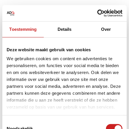
Toestemming
Details
Over
Deze website maakt gebruik van cookies
We gebruiken cookies om content en advertenties te
personaliseren, om functies voor social media te bieden
en om ons websiteverkeer te analyseren. Ook delen we
informatie over uw gebruik van onze site met onze
partners voor social media, adverteren en analyse. Deze
partners kunnen deze gegevens combineren met andere
informatie die u aan ze heeft verstrekt of die ze hebben
verzameld op basis van uw gebruik van hun services.
Application error: a
client
-side exception has occurred while
Toestemmingsselectie
Noodzakelijk
loading
www.adggroep.nl
(see the
browser console
for more