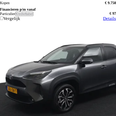
Kopen
€ 9.750
Financieren p/m vanaf
€ 97
Particulier
Krediettabel
Vergelijk
Details