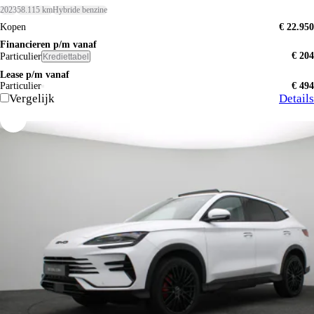
2023
58.115 km
Hybride benzine
Kopen
€ 22.950
Financieren p/m vanaf
€ 204
Particulier
Krediettabel
Lease p/m vanaf
Particulier
€ 494
Vergelijk
Details