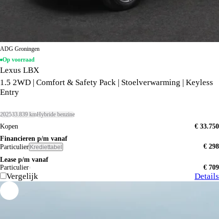
ADG Groningen
Op voorraad
Lexus LBX
1.5 2WD | Comfort & Safety Pack | Stoelverwarming | Keyless
Entry
2025
33.839 km
Hybride benzine
Kopen
€ 33.750
Financieren p/m vanaf
€ 298
Particulier
Krediettabel
Lease p/m vanaf
Particulier
€ 709
Vergelijk
Details