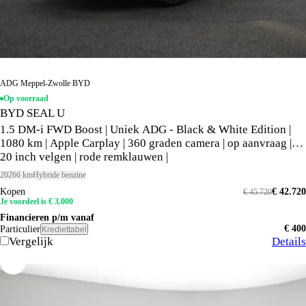
ADG Meppel-Zwolle BYD
Op voorraad
BYD SEAL U
1.5 DM-i FWD Boost | Uniek ADG - Black & White Edition |
1080 km | Apple Carplay | 360 graden camera | op aanvraag |
20 inch velgen | rode remklauwen |
2026
6 km
Hybride benzine
Kopen
€ 42.720
€ 45.720
Je voordeel is € 3.000
Financieren p/m vanaf
€ 400
Particulier
Krediettabel
Vergelijk
Details