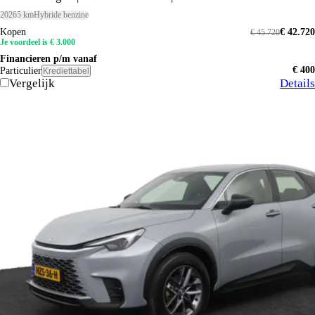
2026
5 km
Hybride benzine
Kopen
€ 42.720
€ 45.720
Je voordeel is € 3.000
Financieren p/m vanaf
€ 400
Particulier
Krediettabel
Vergelijk
Details