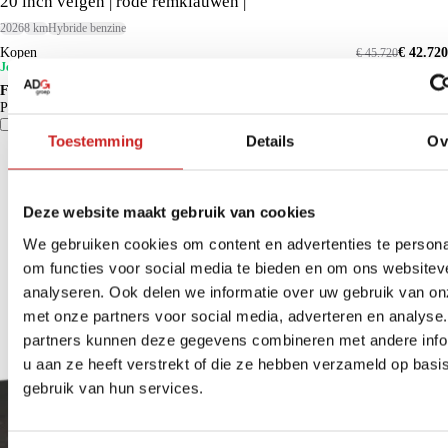
20 inch velgen | rode remklauwen |
2026
8 km
Hybride benzine
Kopen
€ 42.720
€ 45.720
Je voordeel is € 3.000
Financieren p/m vanaf
€ 400
Particulier
Krediettabel
Vergelijk
Details
Toestemming
Details
Ov
Deze website maakt gebruik van cookies
We gebruiken cookies om content en advertenties te persona
om functies voor social media te bieden en om ons websitev
analyseren. Ook delen we informatie over uw gebruik van on
met onze partners voor social media, adverteren en analyse
partners kunnen deze gegevens combineren met andere info
u aan ze heeft verstrekt of die ze hebben verzameld op basi
gebruik van hun services.