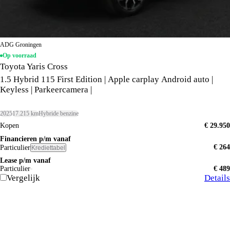
ADG Groningen
Op voorraad
Toyota Yaris Cross
1.5 Hybrid 115 First Edition | Apple carplay Android auto |
Keyless | Parkeercamera |
2025
17.215 km
Hybride benzine
Kopen
€ 29.950
Financieren p/m vanaf
€ 264
Particulier
Krediettabel
Lease p/m vanaf
Particulier
€ 489
Vergelijk
Details