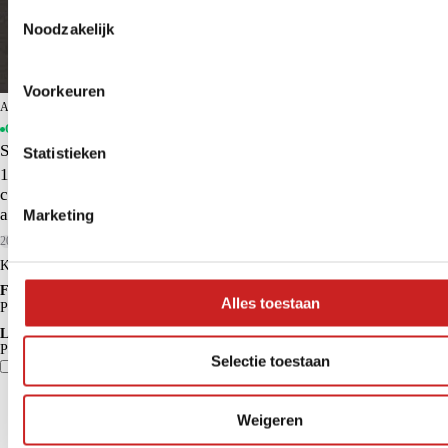
Toestemmingsselectie
Noodzakelijk
Voorkeuren
ADG Veendam
Op voorraad
Suzuki Vitara
Statistieken
1.4 Boosterjet Smart Hybrid Select | Climate control | Cruise
control adaptive | Navigatie | Stoelverwarming | Apple carplay,
android auto | Trekhaal | All Seasons |
Marketing
2026
2.639 km
Benzine
Kopen
€ 33.450
Financieren p/m vanaf
Alles toestaan
€ 295
Particulier
Krediettabel
Lease p/m vanaf
Particulier
€ 644
Selectie toestaan
Vergelijk
Details
Weigeren