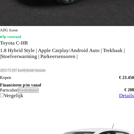
ADG Assen
Op voorraad
Toyota C-HR
1.8 Hybrid Style | Apple Carplay/Android Auto | Trekhaak |
|Stoelverwarming | Parkeersensoren |
2021
73.197 km
Hybride benzine
Kopen
€ 23.450
Financieren p/m vanaf
€ 208
Particulier
Krediettabel
Vergelijk
Details