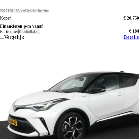
2017
120.186 km
Hybride benzine
Kopen
€ 20.750
Financieren p/m vanaf
€ 184
Particulier
Krediettabel
Vergelijk
Details