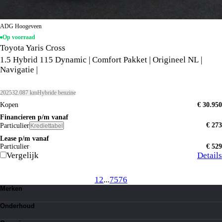
ADG Hoogeveen
Op voorraad
Toyota Yaris Cross
1.5 Hybrid 115 Dynamic | Comfort Pakket | Origineel NL |
Navigatie |
2025
32.087 km
Hybride benzine
Kopen
€ 30.950
Financieren p/m vanaf
€ 273
Particulier
Krediettabel
Lease p/m vanaf
Particulier
€ 529
Vergelijk
Details
1
2
...
75
76
Merken
Toyota
Onderhoud
Suzuki
Lexus
Kleine beurt
BYD