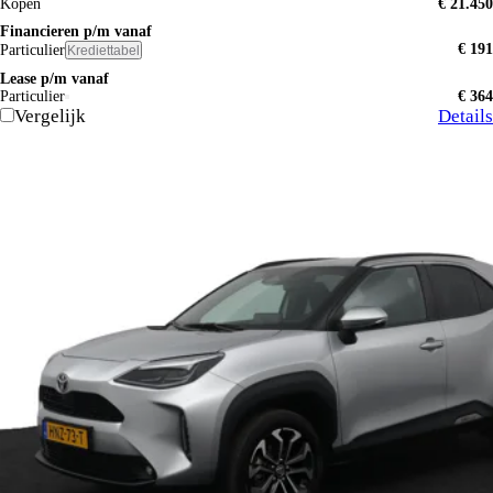
Kopen
€ 21.450
Financieren p/m vanaf
€ 191
Particulier
Krediettabel
Lease p/m vanaf
Particulier
€ 364
Vergelijk
Details