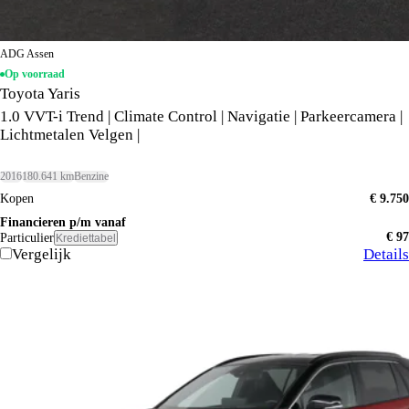
ADG Assen
Op voorraad
Toyota Yaris
1.0 VVT-i Trend | Climate Control | Navigatie | Parkeercamera |
Lichtmetalen Velgen |
2016
180.641 km
Benzine
Kopen
€ 9.750
Financieren p/m vanaf
€ 97
Particulier
Krediettabel
Vergelijk
Details