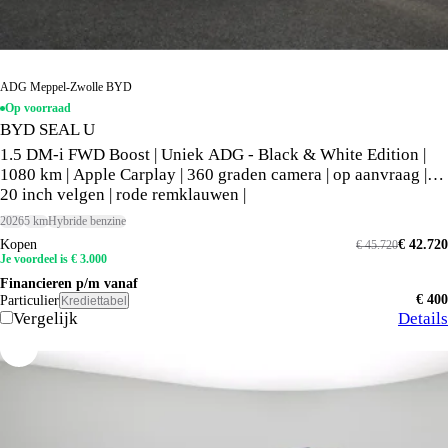
ADG Meppel-Zwolle BYD
Op voorraad
BYD SEAL U
1.5 DM-i FWD Boost | Uniek ADG - Black & White Edition |
1080 km | Apple Carplay | 360 graden camera | op aanvraag |
20 inch velgen | rode remklauwen |
2026
5 km
Hybride benzine
Kopen
€ 42.720
€ 45.720
Je voordeel is € 3.000
Financieren p/m vanaf
€ 400
Particulier
Krediettabel
Vergelijk
Details