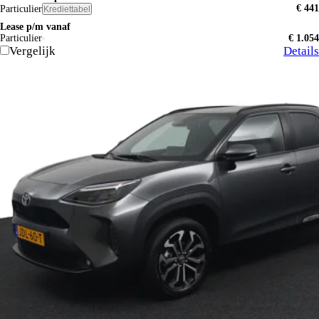
€ 441
Particulier
Krediettabel
Lease p/m vanaf
Particulier
€ 1.054
Vergelijk
Details