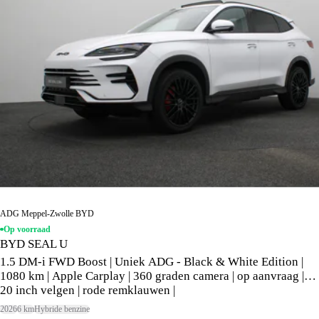
ADG Meppel-Zwolle BYD
Op voorraad
BYD SEAL U
1.5 DM-i FWD Boost | Uniek ADG - Black & White Edition |
1080 km | Apple Carplay | 360 graden camera | op aanvraag |
20 inch velgen | rode remklauwen |
2026
6 km
Hybride benzine