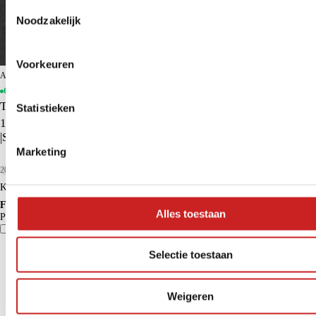
Toestemmingsselectie
Noodzakelijk
Voorkeuren
ADG Assen
Op voorraad
Toyota C-HR
Statistieken
1.8 Hybrid Style | Apple Carplay/Android Auto | Trekhaak |
|Stoelverwarming | Parkeersensoren |
Marketing
2021
73.197 km
Hybride benzine
Kopen
€ 23.450
Financieren p/m vanaf
Alles toestaan
€ 208
Particulier
Krediettabel
Vergelijk
Details
Selectie toestaan
Weigeren