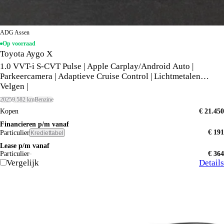
ADG Assen
Op voorraad
Toyota Aygo X
1.0 VVT-i S-CVT Pulse | Apple Carplay/Android Auto |
Parkeercamera | Adaptieve Cruise Control | Lichtmetalen
Velgen |
2025
9.582 km
Benzine
Kopen
€ 21.450
Financieren p/m vanaf
€ 191
Particulier
Krediettabel
Lease p/m vanaf
Particulier
€ 364
Vergelijk
Details