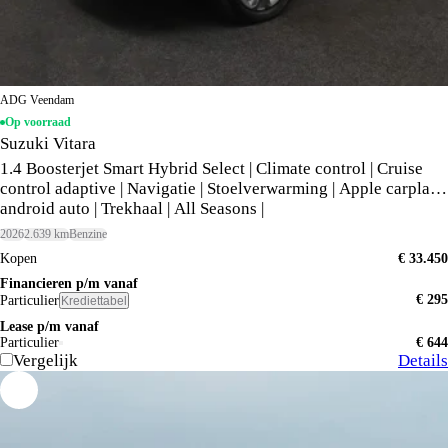
ADG Veendam
Op voorraad
Suzuki Vitara
1.4 Boosterjet Smart Hybrid Select | Climate control | Cruise
control adaptive | Navigatie | Stoelverwarming | Apple carplay,
android auto | Trekhaal | All Seasons |
2026
2.639 km
Benzine
Kopen
€ 33.450
Financieren p/m vanaf
€ 295
Particulier
Krediettabel
Lease p/m vanaf
Particulier
€ 644
Vergelijk
Details