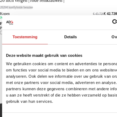
20 inch velgen | rode remklauwen |
2026
8 km
Hybride benzine
Kopen
€ 42.720
€ 45.720
Je voordeel is € 3.000
Financieren p/m vanaf
€ 400
Particulier
Krediettabel
Vergelijk
Details
Toestemming
Details
Ov
Deze website maakt gebruik van cookies
We gebruiken cookies om content en advertenties te persona
om functies voor social media te bieden en om ons websitev
analyseren. Ook delen we informatie over uw gebruik van on
met onze partners voor social media, adverteren en analyse
partners kunnen deze gegevens combineren met andere info
u aan ze heeft verstrekt of die ze hebben verzameld op basi
gebruik van hun services.