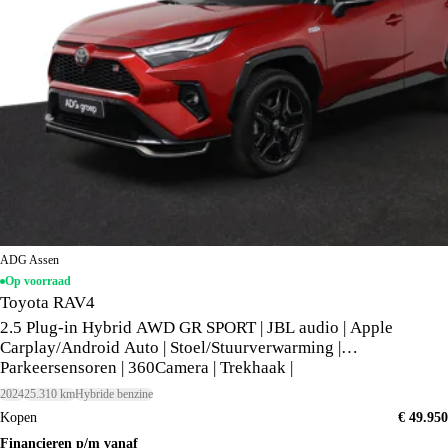
ADG Assen
Op voorraad
Toyota RAV4
2.5 Plug-in Hybrid AWD GR SPORT | JBL audio | Apple
Carplay/Android Auto | Stoel/Stuurverwarming |
Parkeersensoren | 360Camera | Trekhaak |
2024
25.310 km
Hybride benzine
Kopen
€ 49.950
Financieren p/m vanaf