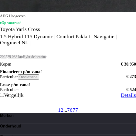
ADG Hoogeveen
Op voorraad
Toyota Yaris Cross
1.5 Hybrid 115 Dynamic | Comfort Pakket | Navigatie |
Origineel NL |
2025
29.088 km
Hybride benzine
Kopen
€ 30.950
Financieren p/m vanaf
€ 273
Particulier
Krediettabel
Lease p/m vanaf
Particulier
€ 524
Vergelijk
Details
1
2
...
76
77
Merken
Toyota
Onderhoud
Suzuki
Lexus
Kleine beurt
BYD