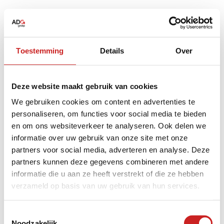
Toestemming
Details
Over
Deze website maakt gebruik van cookies
We gebruiken cookies om content en advertenties te
personaliseren, om functies voor social media te bieden
en om ons websiteverkeer te analyseren. Ook delen we
informatie over uw gebruik van onze site met onze
partners voor social media, adverteren en analyse. Deze
partners kunnen deze gegevens combineren met andere
informatie die u aan ze heeft verstrekt of die ze hebben
verzameld op basis van uw gebruik van hun services.
Application error: a
client
-side exception has occurred while
Toestemmingsselectie
Noodzakelijk
loading
www.adggroep.nl
(see the
browser console
for more