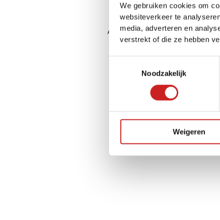
We gebruiken cookies om cont
websiteverkeer te analyseren
media, adverteren en analys
Application error: a
client
-side ex
verstrekt of die ze hebben v
Toestemmingsselectie
Noodzakelijk
Weigeren