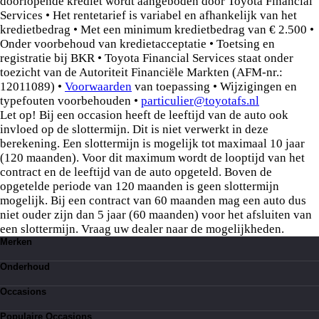
doorlopende krediet wordt aangeboden door Toyota Financial
Services • Het rentetarief is variabel en afhankelijk van het
kredietbedrag • Met een minimum kredietbedrag van € 2.500 •
Onder voorbehoud van kredietacceptatie • Toetsing en
registratie bij BKR • Toyota Financial Services staat onder
toezicht van de Autoriteit Financiële Markten (AFM-nr.:
12011089) •
Voorwaarden
van toepassing • Wijzigingen en
typefouten voorbehouden •
particulier@toyotafs.nl
Let op! Bij een occasion heeft de leeftijd van de auto ook
invloed op de slottermijn. Dit is niet verwerkt in deze
berekening. Een slottermijn is mogelijk tot maximaal 10 jaar
(120 maanden). Voor dit maximum wordt de looptijd van het
contract en de leeftijd van de auto opgeteld. Boven de
opgetelde periode van 120 maanden is geen slottermijn
mogelijk. Bij een contract van 60 maanden mag een auto dus
niet ouder zijn dan 5 jaar (60 maanden) voor het afsluiten van
een slottermijn. Vraag uw dealer naar de mogelijkheden.
Merken
Toyota
Onderhoud
Suzuki
Lexus
Kleine beurt
BYD
Occasions
Bandenservice
Grote beurt
Toyota occasions
Werkplaatsafspraak
Populaire Occasions
Suzuki occasions