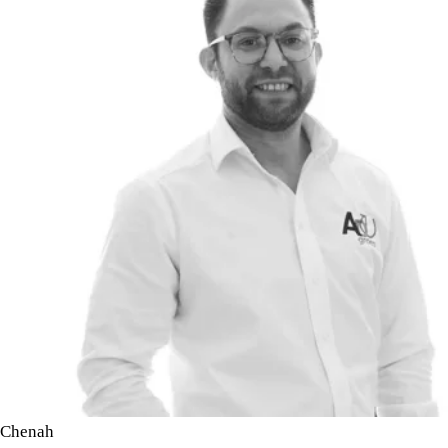
(Indien u meer informatie wil verkrijgen over de 10 jaar
garantie op een Toyota of Lexus dan helpen wij u graag op de
vestiging, of u kunt naar:
https://www.toyota.nl/occasions/garantiepakket )
Chenah