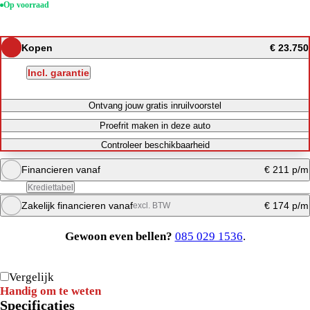
Op voorraad
Kopen
€ 23.750
Incl. garantie
Ontvang jouw gratis inruilvoorstel
Proefrit maken in deze auto
Controleer beschikbaarheid
Financieren vanaf
€ 211 p/m
Krediettabel
Zakelijk financieren vanaf
€ 174 p/m
excl. BTW
Maandbedrag berekenen
Gewoon even bellen?
085 029 1536
.
Direct bellen
Maandbedrag berekenen
Vergelijk
Handig om te weten
Specificaties