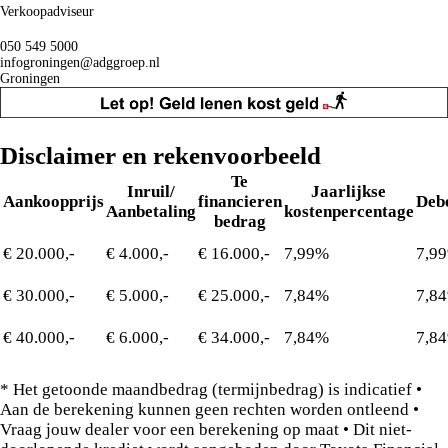
Verkoopadviseur
050 549 5000
infogroningen@adggroep.nl
Groningen
Disclaimer en rekenvoorbeeld
Te
Inruil/
Jaarlijkse
Aankoopprijs
financieren
Deb
Aanbetaling
kostenpercentage
bedrag
€ 20.000,-
€ 4.000,-
€ 16.000,-
7,99%
7,9
€ 30.000,-
€ 5.000,-
€ 25.000,-
7,84%
7,8
€ 40.000,-
€ 6.000,-
€ 34.000,-
7,84%
7,8
* Het getoonde maandbedrag (termijnbedrag) is indicatief •
Aan de berekening kunnen geen rechten worden ontleend •
Vraag jouw dealer voor een berekening op maat • Dit niet-