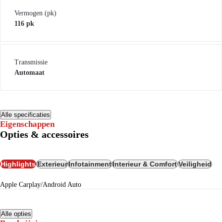
Vermogen (pk)
116 pk
Transmissie
Automaat
Alle specificaties
Eigenschappen
Opties & accessoires
Highlights
Exterieur
Infotainment
Interieur & Comfort
Veiligheid
Apple Carplay/Android Auto
Alle opties