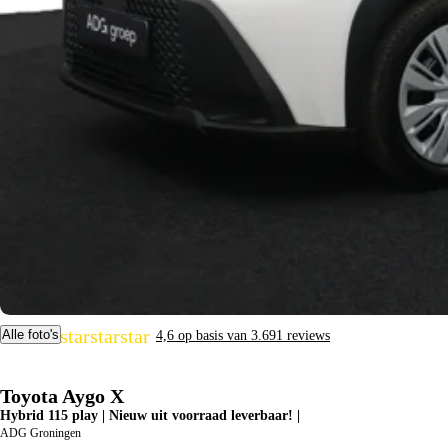
star
star
star
star
star
Alle foto's
4,6 op basis van 3.691 reviews
Toyota Aygo X
Hybrid 115 play | Nieuw uit voorraad leverbaar! |
ADG Groningen