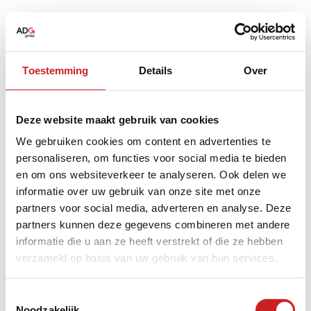
Toestemming
Details
Over
Deze website maakt gebruik van cookies
We gebruiken cookies om content en advertenties te
personaliseren, om functies voor social media te bieden
en om ons websiteverkeer te analyseren. Ook delen we
informatie over uw gebruik van onze site met onze
partners voor social media, adverteren en analyse. Deze
partners kunnen deze gegevens combineren met andere
informatie die u aan ze heeft verstrekt of die ze hebben
verzameld op basis van uw gebruik van hun services.
Application error: a
client
-side exception has occurred while
Toestemmingsselectie
Noodzakelijk
loading
www.adggroep.nl
(see the
browser console
for more