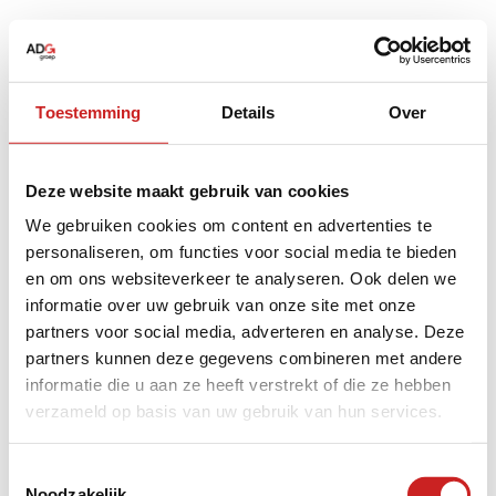
Toestemming
Details
Over
Deze website maakt gebruik van cookies
We gebruiken cookies om content en advertenties te
personaliseren, om functies voor social media te bieden
en om ons websiteverkeer te analyseren. Ook delen we
informatie over uw gebruik van onze site met onze
partners voor social media, adverteren en analyse. Deze
partners kunnen deze gegevens combineren met andere
informatie die u aan ze heeft verstrekt of die ze hebben
verzameld op basis van uw gebruik van hun services.
Application error: a
client
-side exception has occurred while
Toestemmingsselectie
Noodzakelijk
loading
www.adggroep.nl
(see the
browser console
for more