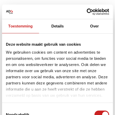
Toestemming
Details
Over
Deze website maakt gebruik van cookies
We gebruiken cookies om content en advertenties te
personaliseren, om functies voor social media te bieden
en om ons websiteverkeer te analyseren. Ook delen we
informatie over uw gebruik van onze site met onze
partners voor social media, adverteren en analyse. Deze
partners kunnen deze gegevens combineren met andere
informatie die u aan ze heeft verstrekt of die ze hebben
verzameld op basis van uw gebruik van hun services.
Application error: a
client
-side exception has occurred while
Toestemmingsselectie
Noodzakelijk
loading
www.adggroep.nl
(see the
browser console
for more