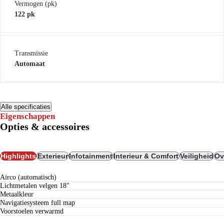
Vermogen (pk)
122 pk
Transmissie
Automaat
Alle specificaties
Eigenschappen
Opties & accessoires
Highlights
Exterieur
Infotainment
Interieur & Comfort
Veiligheid
Ov
airco (automatisch)
lichtmetalen velgen 18"
metaalkleur
navigatiesysteem full map
voorstoelen verwarmd