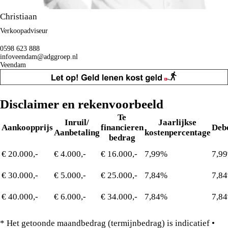
Christiaan
Verkoopadviseur
0598 623 888
infoveendam@adggroep.nl
Veendam
Disclaimer en rekenvoorbeeld
Te
Inruil/
Jaarlijkse
Aankoopprijs
financieren
Deb
Aanbetaling
kostenpercentage
bedrag
€ 20.000,-
€ 4.000,-
€ 16.000,-
7,99%
7,9
€ 30.000,-
€ 5.000,-
€ 25.000,-
7,84%
7,8
€ 40.000,-
€ 6.000,-
€ 34.000,-
7,84%
7,8
* Het getoonde maandbedrag (termijnbedrag) is indicatief •