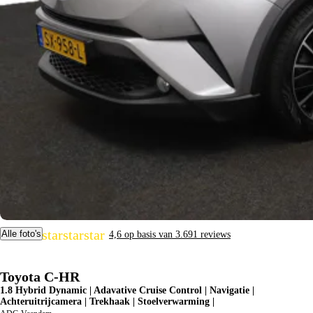
star
star
star
star
star
Alle foto's
4,6 op basis van 3.691 reviews
Toyota C-HR
1.8 Hybrid Dynamic | Adavative Cruise Control | Navigatie |
Achteruitrijcamera | Trekhaak | Stoelverwarming |