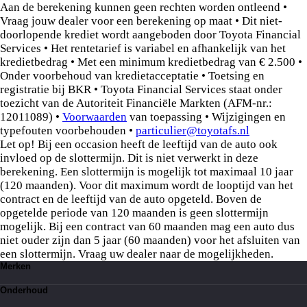
Aan de berekening kunnen geen rechten worden ontleend •
Vraag jouw dealer voor een berekening op maat • Dit niet-
doorlopende krediet wordt aangeboden door Toyota Financial
Services • Het rentetarief is variabel en afhankelijk van het
kredietbedrag • Met een minimum kredietbedrag van € 2.500 •
Onder voorbehoud van kredietacceptatie • Toetsing en
registratie bij BKR • Toyota Financial Services staat onder
toezicht van de Autoriteit Financiële Markten (AFM-nr.:
12011089) •
Voorwaarden
van toepassing • Wijzigingen en
typefouten voorbehouden •
particulier@toyotafs.nl
Let op! Bij een occasion heeft de leeftijd van de auto ook
invloed op de slottermijn. Dit is niet verwerkt in deze
berekening. Een slottermijn is mogelijk tot maximaal 10 jaar
(120 maanden). Voor dit maximum wordt de looptijd van het
contract en de leeftijd van de auto opgeteld. Boven de
opgetelde periode van 120 maanden is geen slottermijn
mogelijk. Bij een contract van 60 maanden mag een auto dus
niet ouder zijn dan 5 jaar (60 maanden) voor het afsluiten van
een slottermijn. Vraag uw dealer naar de mogelijkheden.
Merken
Toyota
Onderhoud
Suzuki
Lexus
Kleine beurt