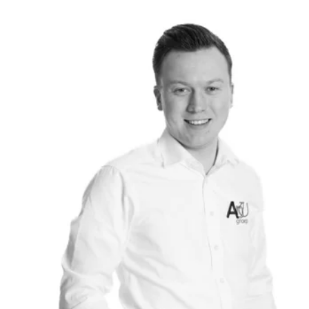
op kwaliteit, dat is wat u van onze bedrijven mag verwachten.
Graag tot ziens op een van onze vestigingen.
(Indien u meer informatie wil verkrijgen over de 10 jaar
garantie op een Toyota of Lexus dan helpen wij u graag op de
vestiging, of u kunt naar:
https://www.toyota.nl/occasions/garantiepakket )