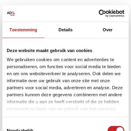
Toestemming
Details
Over
Deze website maakt gebruik van cookies
We gebruiken cookies om content en advertenties te
personaliseren, om functies voor social media te bieden
en om ons websiteverkeer te analyseren. Ook delen we
informatie over uw gebruik van onze site met onze
partners voor social media, adverteren en analyse. Deze
partners kunnen deze gegevens combineren met andere
informatie die u aan ze heeft verstrekt of die ze hebben
verzameld op basis van uw gebruik van hun services.
Application error: a
client
-side exception has occurred while
Toestemmingsselectie
Noodzakelijk
loading
www.adggroep.nl
(see the
browser console
for more