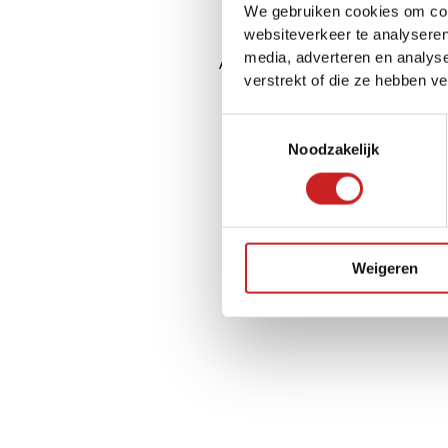
We gebruiken cookies om cont
websiteverkeer te analyseren
media, adverteren en analys
Application error: a
client
-side ex
verstrekt of die ze hebben v
Toestemmingsselectie
Noodzakelijk
Weigeren